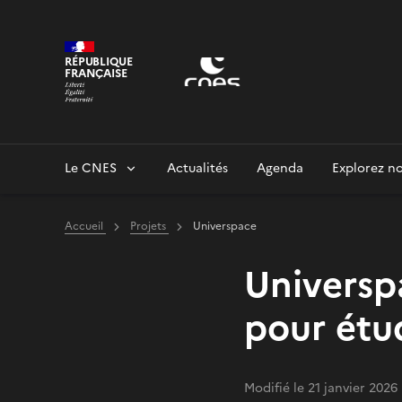
Panneau de gestion des cookies
RÉPUBLIQUE
FRANÇAISE
Le CNES
Actualités
Agenda
Explorez no
Accueil
Projets
Universpace
Universp
pour étu
Modifié le 21 janvier 2026