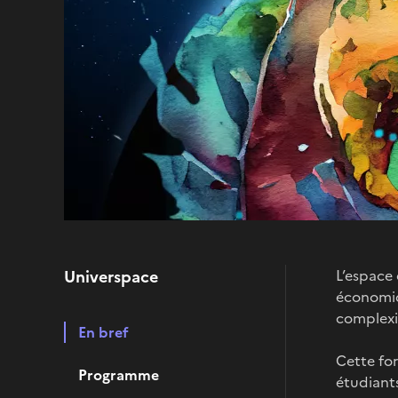
Universpace
L’espace 
économiq
complexit
En bref
Cette for
Programme
étudiants