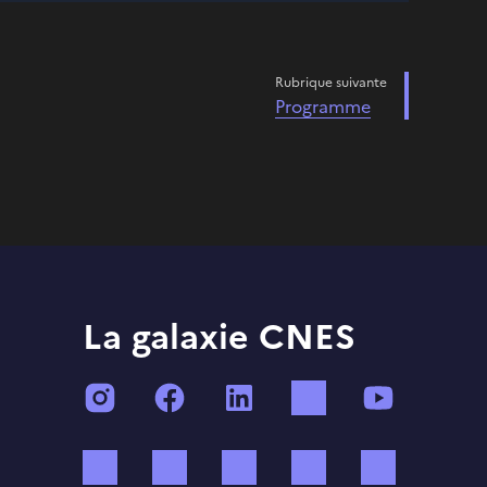
Rubrique suivante
Programme
La galaxie CNES
Instagram
Facebook
LinkedIn
TikTok
YouTube
Twitch
Threads
Bluesky
Mastodon
X (ex Twi