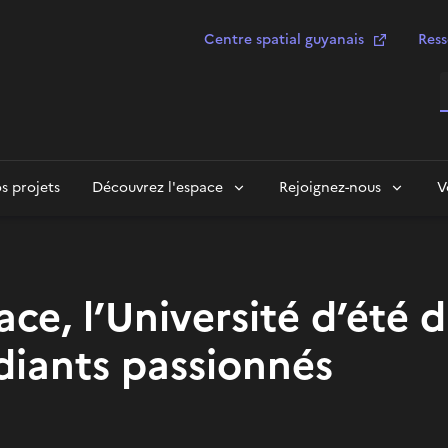
Centre spatial guyanais
Ress
R
s projets
Découvrez l'espace
Rejoignez-nous
V
ace, l’Université d’été
diants passionnés