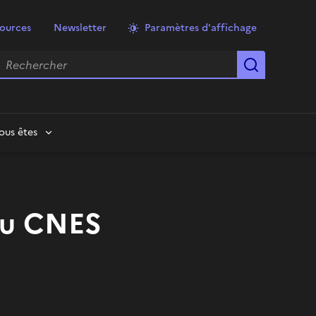
ources
Newsletter
Paramètres d'affichage
echercher
Lancer la
ous êtes
 du CNES