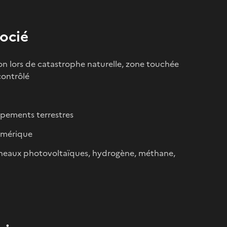
ocié
n lors de catastrophe naturelle, zone touchée
contrôlé
quipements terrestres
numérique
panneaux photovoltaïques, hydrogène, méthane,