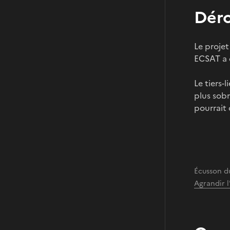
Déro
Le proje
ECSAT a e
Le tiers-
plus sobr
pourrait 
Écusson d
Agrandir 