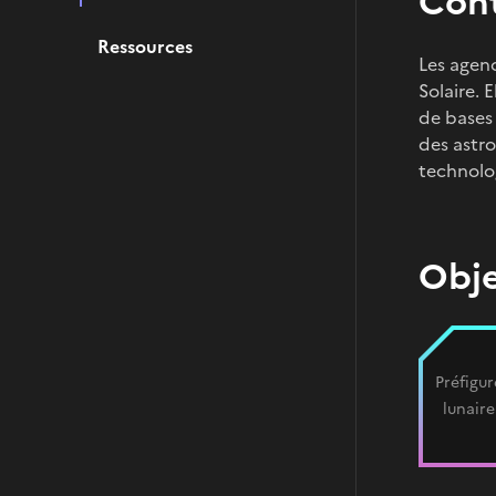
Con
Ressources
Les agen
Solaire. 
de bases 
des astr
technolog
Obje
Préfigur
lunair