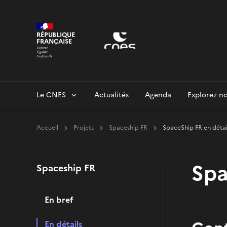
Panneau de gestion des cookies
RÉPUBLIQUE
FRANÇAISE
Le CNES
Actualités
Agenda
Explorez no
Accueil
Projets
Spaceship FR
SpaceShip FR en détai
Spa
Spaceship FR
En bref
En détails