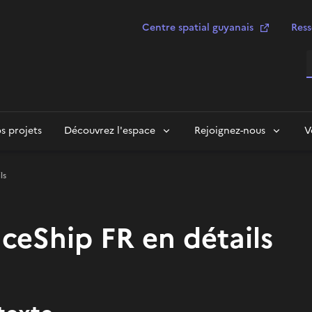
Centre spatial guyanais
Ress
R
s projets
Découvrez l'espace
Rejoignez-nous
V
ls
ceShip FR en détails