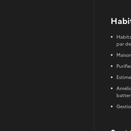
Habit
Habita
par de
Maison
Purifie
Estime
Amélio
batteri
Gestio