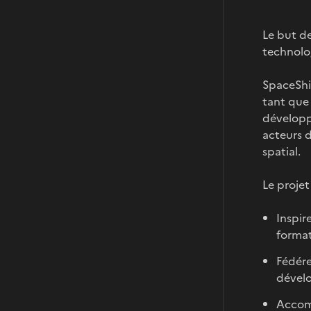
Le but de
technolo
SpaceShip
tant que 
développe
acteurs d
spatial.
Le projet
Inspir
format
Fédére
dévelo
Accomp