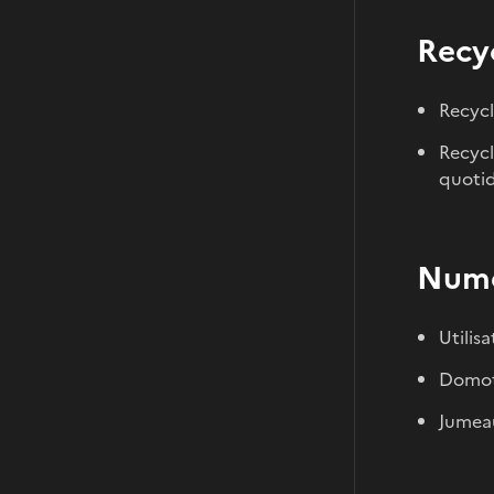
Recy
Recycl
Recycl
quotidi
Numé
Utilisa
Domot
Jumeau