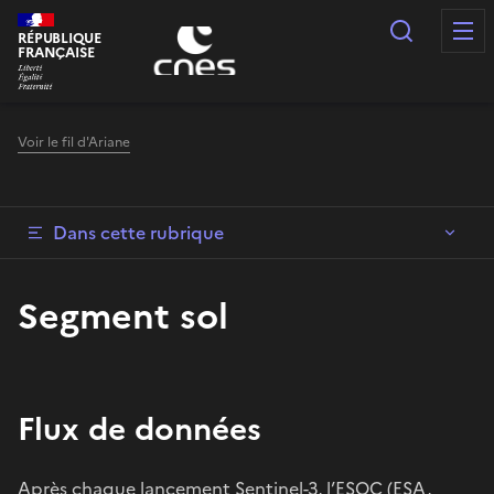
Panneau de gestion des cookies
Recherc
RÉPUBLIQUE
FRANÇAISE
Voir le fil d'Ariane
Dans cette rubrique
Segment sol
Flux de données
Après chaque lancement Sentinel-3, l’ESOC (ESA,