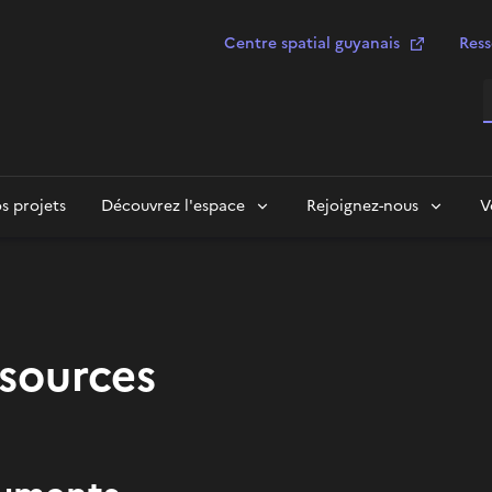
Centre spatial guyanais
Ress
R
s projets
Découvrez l'espace
Rejoignez-nous
V
sources