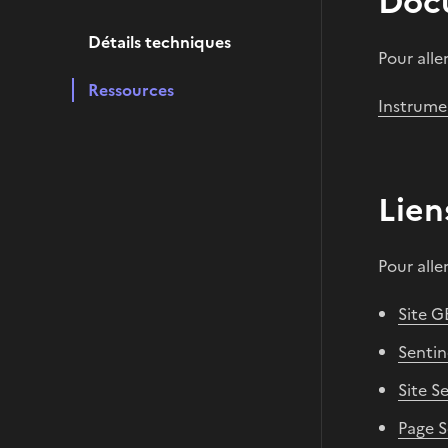
Doc
Détails techniques
Pour all
Ressources
Instrumen
Lien
Pour alle
Site 
Sentine
Site Se
Page S