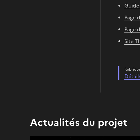
Guide 
Page d
Page d
Site T
Rubriqu
Détail
Actualités du projet