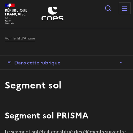
Panneau de gestion des cookies
Recherc
RÉPUBLIQUE
FRANÇAISE
Voir le fil d'Ariane
Dans cette rubrique
Segment sol
Segment sol PRISMA
Le segment sol était constitué des éléments suivants :