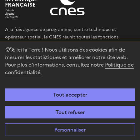
FRANÇAISE
A la fois agence de programme, centre technique et
opérateur spatial, le CNES réunit toutes les fonctions
permettant au gouvernement français de définir et mettre
🧑‍🚀 Ici la Terre ! Nous utilisons des cookies afin de
en œuvre sa stratégie spatiale.
mesurer les statistiques et améliorer notre site web.
Pour plus d'informations, consultez notre
Politique de
legifrance.gouv.fr
gouvernement.fr
confidentialité
.
service-public.fr
data.gouv.fr
Tout accepter
Accessibilité : partiellement conforme
Mentions légales
Politique de
confidentialité
Gestion des cookies
Contact
Centre spatial
Tout refuser
guyanais
Personnaliser
Sauf mention explicite de propriété intellectuelle détenue par des tiers,
les contenus de ce site sont proposés sous
Licence Etalab-2.0