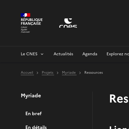
Panneau de gestion des cookies
RÉPUBLIQUE
FRANÇAISE
Le CNES
Actualités
Agenda
Explorez no
Accueil
Projets
Myriade
Ressources
Res
Myriade
En bref
En détails