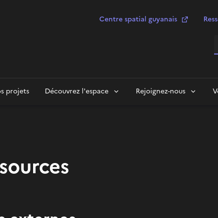
Centre spatial guyanais
Ress
R
s projets
Découvrez l'espace
Rejoignez-nous
V
sources