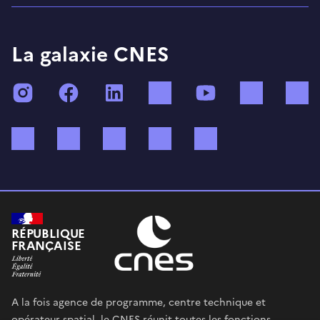
La galaxie CNES
Instagram
Facebook
LinkedIn
TikTok
YouTube
Twitch
Bluesky
Mastodon
X (ex Twitter)
WhatsApp
Spotify
RÉPUBLIQUE
FRANÇAISE
A la fois agence de programme, centre technique et
opérateur spatial, le CNES réunit toutes les fonctions