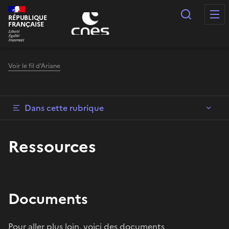
Panneau de gestion des cookies
Recherc
RÉPUBLIQUE
FRANÇAISE
Voir le fil d'Ariane
Dans cette rubrique
Ressources
Documents
Pour aller plus loin, voici des documents