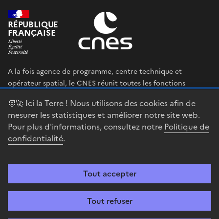
RÉPUBLIQUE
FRANÇAISE
A la fois agence de programme, centre technique et
opérateur spatial, le CNES réunit toutes les fonctions
permettant au gouvernement français de définir et mettre
🧑‍🚀 Ici la Terre ! Nous utilisons des cookies afin de
en œuvre sa stratégie spatiale.
mesurer les statistiques et améliorer notre site web.
Pour plus d'informations, consultez notre
Politique de
legifrance.gouv.fr
gouvernement.fr
confidentialité
.
service-public.fr
data.gouv.fr
Tout accepter
Accessibilité : partiellement conforme
Mentions légales
Politique de
confidentialité
Gestion des cookies
Contact
Centre spatial
Tout refuser
guyanais