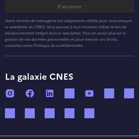
Votre adresse de messagerie est uniquement utilisée pour vous envoyer
la newsletter du CNES. Vous pouvez à tout moment utiliser le lien de
désabonnement intégré dans la newsletter. Pour en savoir plus sur la
gestion de vos données personnelles et pour exercer vos droits,
consultez notre Politique de confidentialité.
La galaxie CNES
Instagram
Facebook
LinkedIn
TikTok
YouTube
Twitch
Bluesky
Mastodon
X (ex Twitter)
WhatsApp
Spotify