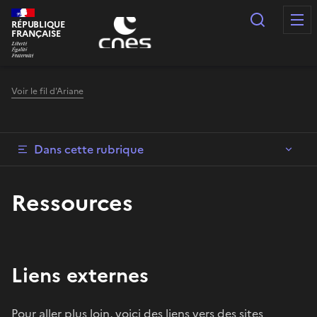
Panneau de gestion des cookies
Recherc
RÉPUBLIQUE
FRANÇAISE
Voir le fil d'Ariane
Dans cette rubrique
Ressources
Liens externes
Pour aller plus loin, voici des liens vers des sites