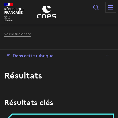
Panneau de gestion des cookies
Recherc
RÉPUBLIQUE
FRANÇAISE
Voir le fil d'Ariane
Dans cette rubrique
Résultats
Résultats clés