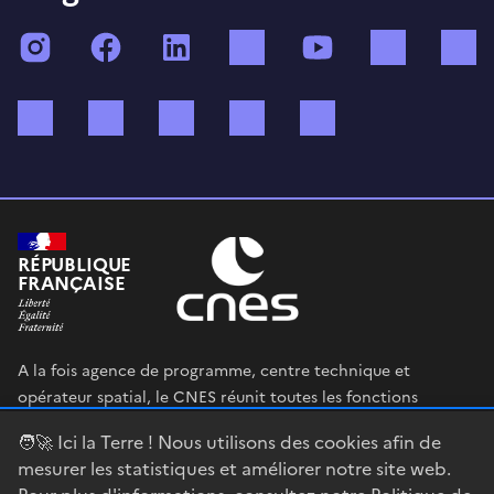
Instagram
Facebook
LinkedIn
TikTok
YouTube
Twitch
Bluesky
Mastodon
X (ex Twitter)
WhatsApp
Spotify
RÉPUBLIQUE
FRANÇAISE
A la fois agence de programme, centre technique et
opérateur spatial, le CNES réunit toutes les fonctions
permettant au gouvernement français de définir et mettre
🧑‍🚀 Ici la Terre ! Nous utilisons des cookies afin de
en œuvre sa stratégie spatiale.
mesurer les statistiques et améliorer notre site web.