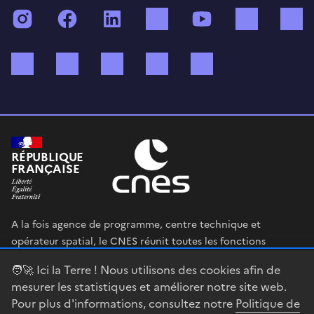
Instagram
Facebook
LinkedIn
TikTok
YouTube
Twitch
Bluesky
Mastodon
X (ex Twitter)
WhatsApp
Spotify
RÉPUBLIQUE
FRANÇAISE
A la fois agence de programme, centre technique et
opérateur spatial, le CNES réunit toutes les fonctions
permettant au gouvernement français de définir et mettre
🧑‍🚀 Ici la Terre ! Nous utilisons des cookies afin de
en œuvre sa stratégie spatiale.
mesurer les statistiques et améliorer notre site web.
Pour plus d'informations, consultez notre
Politique de
legifrance.gouv.fr
gouvernement.fr