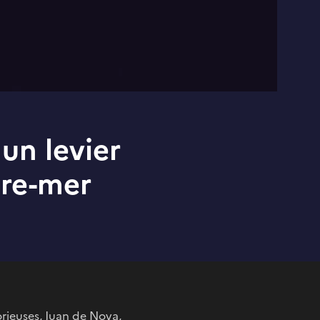
 un levier
tre-mer
orieuses, Juan de Nova,