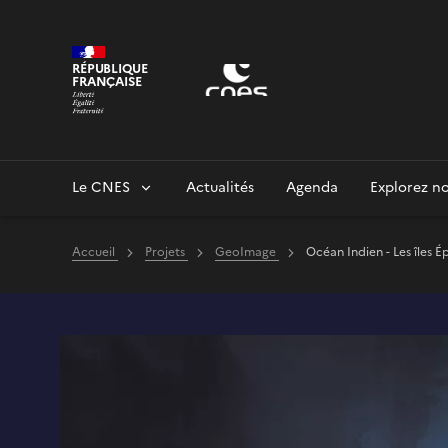
Panneau de gestion des cookies
RÉPUBLIQUE
FRANÇAISE
Le CNES
Actualités
Agenda
Explorez no
Accueil
Projets
GeoImage
Océan Indien - Les îles É