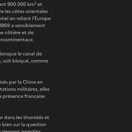
ant 900 000 km² et
e les côtes orientales
tiel en reliant l’Europe
 1869 a sensiblement
me côtière et de
ercontinentaux.
 lorsque le canal de
urs, soit bloqué, comme
isés par la Chine en
tions militaires, elles
a présence française
er dans les thonidés et
 bien sur la question
otalement interdite