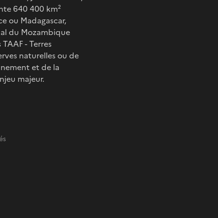
ente 640 400 km²
ice ou Madagascar,
Canal du Mozambique
s TAAF - Terres
erves naturelles ou de
onnement et de la
enjeu majeur.
és