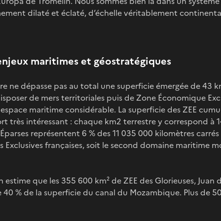
Europa de Tromelin. Nous sommes bien là dans un système 
ment dilaté et éclaté, d’échelle véritablement continenta
: enjeux maritimes et géostratégiques
ire ne dépasse pas au total une superficie émergée de 43 km
isposer de mers territoriales puis de Zone Économique Excl
espace maritime considérable. La superficie des ZEE cumul
t très intéressant : chaque km2 terrestre y correspond à 
 Éparses représentent 6 % des 11 035 000 kilomètres carrés d
Exclusives françaises, soit le second domaine maritime mon
 on estime que les 355 600 km² de ZEE des Glorieuses, Juan 
 40 % de la superficie du canal du Mozambique. Plus de 50 