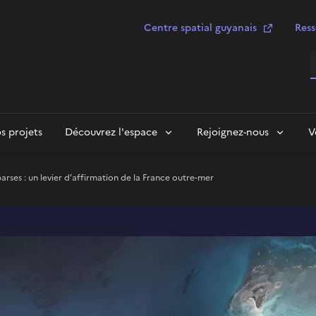
Centre spatial guyanais
Ress
R
s projets
Découvrez l'espace
Rejoignez-nous
V
parses : un levier d’affirmation de la France outre-mer