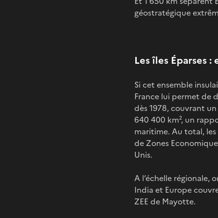
Et 1 650 km séparent 
géostratégique extrême
Les îles Éparses 
Si cet ensemble insula
France lui permet de d
dès 1978, couvrant un 
640 400 km², un rappor
maritime. Au total, les
de Zones Economiques 
Unis.
A l’échelle régionale,
India et Europe couvre
ZEE de Mayotte.