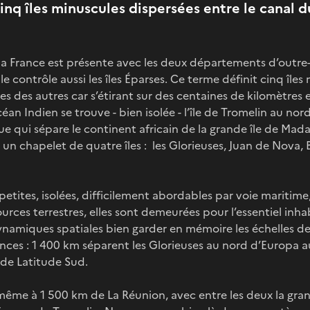
nq îles minuscules dispersées entre le canal
 la France est présente avec les deux départements d’outre
e contrôle aussi les îles Éparses. Ce terme définit cinq îles
unes des autres car s’étirant sur des centaines de kilomètre
éan Indien se trouve - bien isolée - l’île de Tromelin au no
 qui sépare le continent africain de la grande île de Mad
un chapelet de quatre îles : les Glorieuses, Juan de Nova, 
etites, isolées, difficilement abordables par voie maritime
rces terrestres, elles sont demeurées pour l’essentiel inhabi
ynamiques spatiales bien garder en mémoire les échelles d
nces : 1 400 km séparent les Glorieuses au nord d’Europa au
 de Latitude Sud.
même à 1 500 km de La Réunion, avec entre les deux la gra