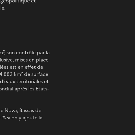
géopolitique et
le.
², son contrôle par la
usive, mises en place
ées est en effet de
14 882 km² de surface
’eaux territoriales et
dial après les États-
de Nova, Bassas de
% si on y ajoute la