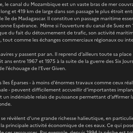
e, le canal du Mozambique est un vaste bras de mer couvr
ong et 419 km de large dans son passage le plus étroit entr
de île de Madagascar. Il constitue un passage maritime essen
 Bonne Espérance. Même si l’ouverture du canal de Suez en
tique du fait du détournement de trafic, son activité mariti
e, tout comme les échanges commerciaux régionaux ou int
ires y passent par an. Il reprend d’ailleurs toute sa place
it ans entre 1967 et 1975 à la suite de la guerre des Six Jo
de l’échouage de l’Ever Given.
es îles Éparses - à moins d’énormes travaux comme ceux réal
le - peuvent difficilement accueillir d’importantes implanta
un indéniable relais de puissance permettant d’affirmer l
onde.
se révèlent d’une grande richesse halieutique, en particuli
la principale activité économique de ces eaux. Ce qui pose
de ces ressources. Par exemple, depuis 1994 la pêche est t