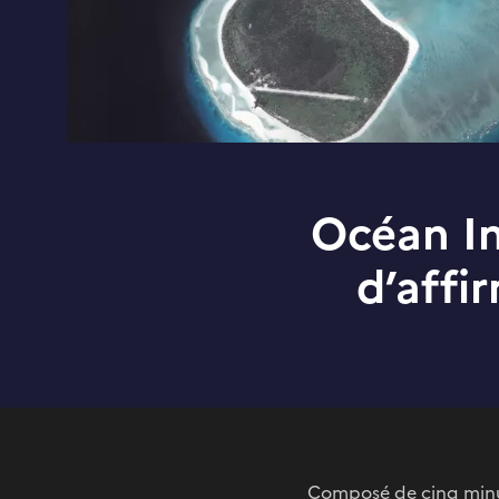
Océan Ind
d’affi
Composé de cinq minusc