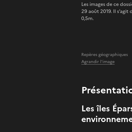
Les images de ce dossie
29 août 2019. Il s’agit
0,5m.
Repères géographiques
Agrandir l'image
Présentati
Les îles Épa
environnem