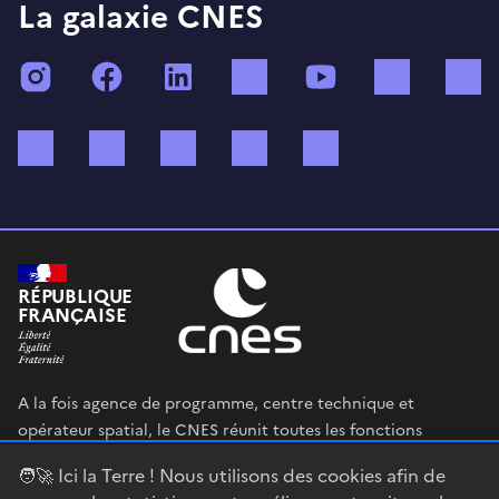
La galaxie CNES
Instagram
Facebook
LinkedIn
TikTok
YouTube
Twitch
Bluesky
Mastodon
X (ex Twitter)
WhatsApp
Spotify
RÉPUBLIQUE
FRANÇAISE
A la fois agence de programme, centre technique et
opérateur spatial, le CNES réunit toutes les fonctions
permettant au gouvernement français de définir et mettre
🧑‍🚀 Ici la Terre ! Nous utilisons des cookies afin de
en œuvre sa stratégie spatiale.