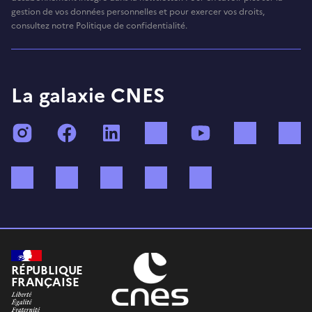
gestion de vos données personnelles et pour exercer vos droits,
consultez notre Politique de confidentialité.
La galaxie CNES
Instagram
Facebook
LinkedIn
TikTok
YouTube
Twitch
Bluesky
Mastodon
X (ex Twitter)
WhatsApp
Spotify
RÉPUBLIQUE
FRANÇAISE