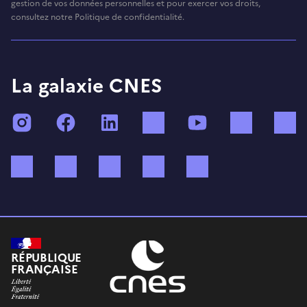
gestion de vos données personnelles et pour exercer vos droits,
consultez notre Politique de confidentialité.
La galaxie CNES
Instagram
Facebook
LinkedIn
TikTok
YouTube
Twitch
Bluesky
Mastodon
X (ex Twitter)
WhatsApp
Spotify
RÉPUBLIQUE
FRANÇAISE