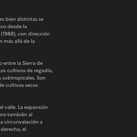
es bien distintas se
eco desde la
 (1988), con dirección
n más allá de la
 entre la Sierra de
Los cultivos de regadío,
s subtropicales. Son
e cultivos secos
l valle. La expansión
ero también al
na circunvalación a
 derecha, el