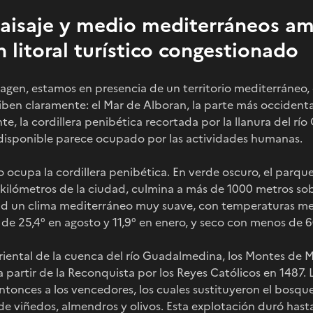
paisaje y medio mediterráneos a
n litoral turístico congestionado
agen, estamos en presencia de un territorio mediterráneo, 
ciben claramente: el Mar de Alboran, la parte más occidenta
te, la cordillera penibética recortada por la llanura del rí
 disponible parece ocupado por las actividades humanas.
lo ocupa la cordillera penibética. En verde oscuro, el parqu
kilómetros de la ciudad, culmina a más de 1000 metros sobre
ad un clima mediterráneo muy suave, con temperaturas med
de 25,4° en agosto y 11,9° en enero, y seco con menos de 
oriental de la cuenca del río Guadalmedina, los Montes de
 partir de la Reconquista por los Reyes Católicos en 1487. L
ntonces a los vencedores, los cuales sustituyeron el bosq
e viñedos, almendros y olivos. Esta explotación duró hasta l