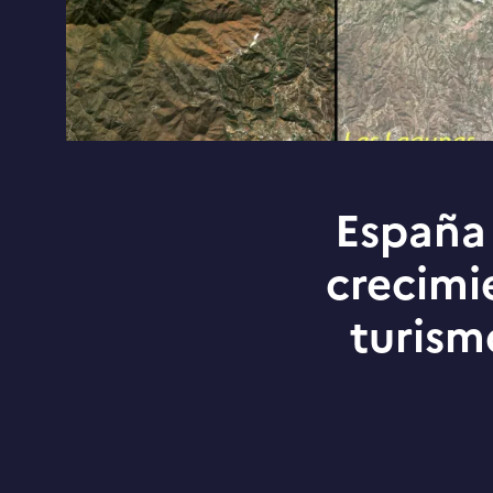
España 
crecimi
turism