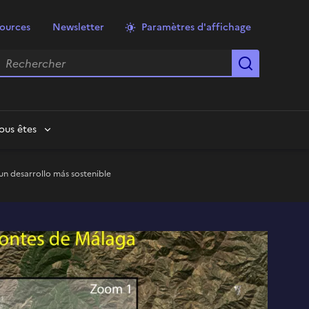
ources
Newsletter
Paramètres d'affichage
echercher
Lancer la
ous êtes
 un desarrollo más sostenible