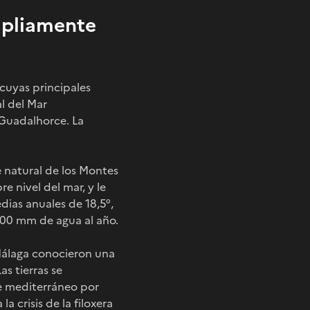
mpliamente
cuyas principales
l del Mar
o Guadalhorce. La
e natural de los Montes
 nivel del mar, y le
ias anuales de 18,5°,
600 mm de agua al año.
 Málaga conocieron una
as tierras se
ue mediterráneo por
a crisis de la filoxera