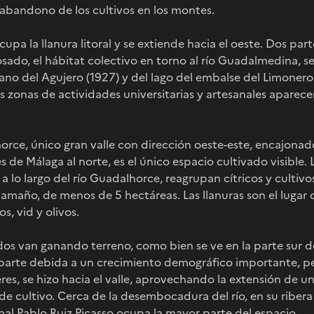
 abandono de los cultivos en los montes.
pa la llanura litoral y se extiende hacia el oeste. Dos part
osado, el hábitat colectivo en torno al río Guadalmedina, s
no del Agujero (1927) y del lago del embalse del Limonero
as zonas de actividades universitarias y artesanales aparece
horce, único gran valle con dirección oeste-este, encajonado
es de Málaga al norte, es el único espacio cultivado visible. 
a lo largo del río Guadalhorce, reagrupan cítricos y cultivo
maño, de menos de 5 hectáreas. Las llanuras son el lugar d
s, vid y olivos.
os van ganando terreno, como bien se ve en la parte sur de
parte debida a un crecimiento demográfico importante, p
res, se hizo hacia el valle, aprovechando la extensión de u
de cultivo. Cerca de la desembocadura del río, en su ribera
al Pablo Ruiz Picasso ocupa la mayor parte del espacio.