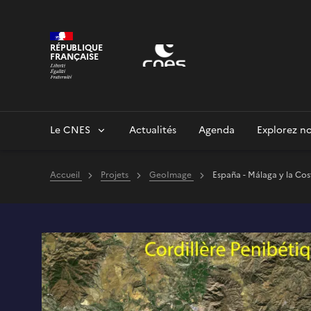
Panneau de gestion des cookies
RÉPUBLIQUE
FRANÇAISE
Le CNES
Actualités
Agenda
Explorez no
Accueil
Projets
GeoImage
España - Málaga y la Cos