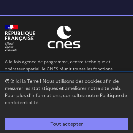
RÉPUBLIQUE
FRANÇAISE
A la fois agence de programme, centre technique et
opérateur spatial, le CNES réunit toutes les fonctions
permettant au gouvernement français de définir et mettre
🧑‍🚀 Ici la Terre ! Nous utilisons des cookies afin de
en œuvre sa stratégie spatiale.
mesurer les statistiques et améliorer notre site web.
Pour plus d'informations, consultez notre
Politique de
legifrance.gouv.fr
gouvernement.fr
confidentialité
.
service-public.fr
data.gouv.fr
Tout accepter
Accessibilité : partiellement conforme
Mentions légales
Politique de