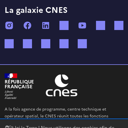
La galaxie CNES
Instagram
Facebook
LinkedIn
TikTok
YouTube
Twitch
Bluesky
Mastodon
X (ex Twitter)
WhatsApp
Spotify
RÉPUBLIQUE
FRANÇAISE
A la fois agence de programme, centre technique et
opérateur spatial, le CNES réunit toutes les fonctions
permettant au gouvernement français de définir et mettre
🧑‍🚀 Ici la Terre ! Nous utilisons des cookies afin de