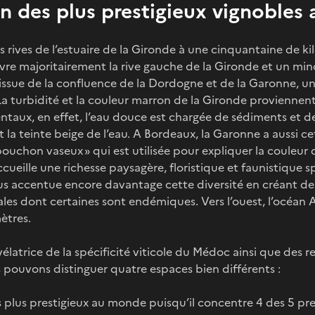
n des plus prestigieux vignoble
s rives de l’estuaire de la Gironde à une cinquantaine de k
re majoritairement la rive gauche de la Gironde et un min
 issue de la confluence de la Dordogne et de la Garonne, u
a turbidité et la couleur marron de la Gironde proviennen
taux, en effet, l’eau douce est chargée de sédiments et de
t la teinte beige de l’eau. A Bordeaux, la Garonne a aussi c
 bouchon vaseux » qui est utilisée pour expliquer la couleur 
cueille une richesse paysagère, floristique et faunistique s
alus accentue encore davantage cette diversité en créant 
les dont certaines sont endémiques. Vers l’ouest, l’océan A
ètres.
évélatrice de la spécificité viticole du Médoc ainsi que des
s pouvons distinguer quatre espaces bien différents :
s plus prestigieux au monde puisqu’il concentre 4 des 5 pr