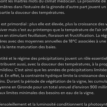
sont les maîtres mots du climat médocain. La proximité de l
mâtres dans l’estuaire de la gironde d’autre part jouent un 
partie la douceur des températures.
e est primordial : plus elle est élevée, plus la croissance des
hiver mais c’est au printemps que la température de l’air in
 en stimulant feuillaison, floraison et fructification. La rég
res avec des moyennes annuelles de 18°C associées à une fa
 la lente maturation des baies.
ntité et le régime des précipitations jouent un rôle essenti
ontribuent aussi, avec la douceur des températures, à la pr
ldiou. C’est ainsi que les années de précipitations limitées
é. En effet, la contrainte hydrique limite la croissance des 
ns. Durant la période de végétation de la vigne, les cumuls
yenne en Gironde pour un total annuel d’environ 900 millim
ux limites minimales des besoins en eau de la vigne.
 l’ensoleillement et la luminosité conditionnent la photosyn