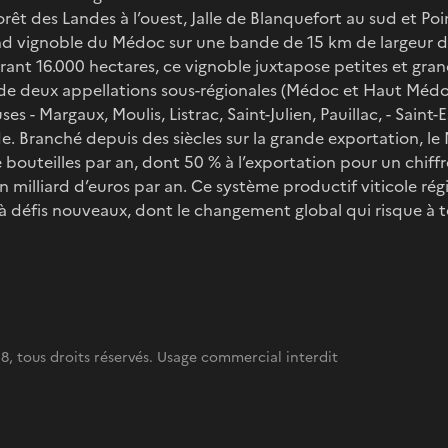
 forêt des Landes à l’ouest, Jalle de Blanquefort au sud et Po
and vignoble du Médoc sur une bande de 15 km de largeur
ant 16.000 hectares, ce vignoble juxtapose petites et gran
de deux appellations sous-régionales (Médoc et Haut Médo
es - Margaux, Moulis, Listrac, Saint-Julien, Pauillac, - Saint
. Branché depuis des siècles sur la grande exportation, l
 bouteilles par an, dont 50 % à l’exportation pour un chiffre
n milliard d’euros par an. Ce système productif viticole ré
 défis nouveaux, dont le changement global qui risque à t
8, tous droits réservés. Usage commercial interdit