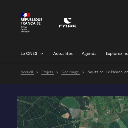
Panneau de gestion des cookies
RÉPUBLIQUE
FRANÇAISE
Le CNES
Actualités
Agenda
Explorez no
Accueil
Projets
GeoImage
Aquitaine - Le Médoc, en