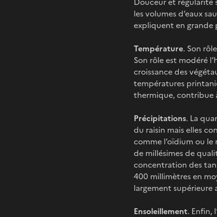
Douceur et régularité 
les volumes d’eaux sau
expliquent en grande 
Température
. Son rôl
Son rôle est modéré l’
croissance des végétaux
températures printaniè
thermique, contribue à
Précipitations
. La qua
du raisin mais elles c
comme l’oïdium ou le mi
de millésimes de qualit
concentration des tani
400 millimètres en mo
largement supérieure a
Ensoleillement
. Enfin,