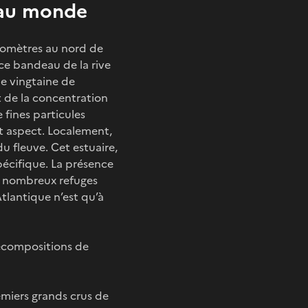
s au monde
ilomètres au nord de
ce bandeau de la rive
ne vingtaine de
t de la concentration
 fines particules
et aspect. Localement,
du fleuve. Cet estuaire,
pécifique. La présence
de nombreux refuges
tlantique n’est qu’à
 recompositions de
emiers grands crus de