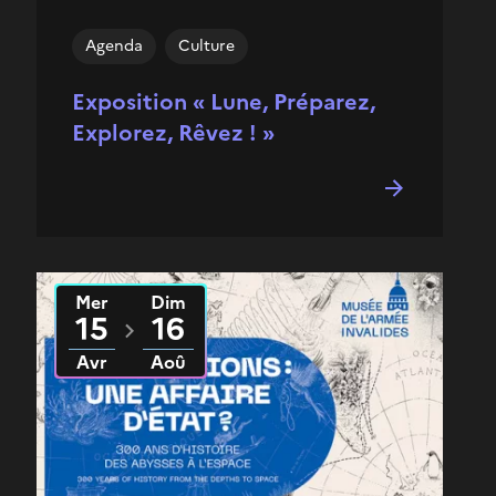
Agenda
Culture
Exposition « Lune, Préparez,
Explorez, Rêvez ! »
Mer
Dim
Du
2026
au
2026
15
16
Avr
Aoû