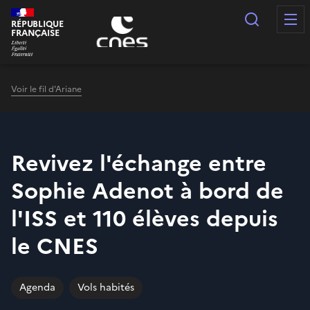
Panneau de gestion des cookies
Recherc
RÉPUBLIQUE
FRANÇAISE
Voir le fil d'Ariane
Revivez l'échange entre
Sophie Adenot à bord de
l'ISS et 110 élèves depuis
le CNES
Agenda
Vols habités