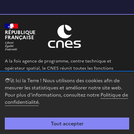
RÉPUBLIQUE
FRANÇAISE
A la fois agence de programme, centre technique et
opérateur spatial, le CNES réunit toutes les fonctions
permettant au gouvernement français de définir et mettre
🧑‍🚀 Ici la Terre ! Nous utilisons des cookies afin de
en œuvre sa stratégie spatiale.
mesurer les statistiques et améliorer notre site web.
Pour plus d'informations, consultez notre
Politique de
legifrance.gouv.fr
gouvernement.fr
confidentialité
.
service-public.fr
data.gouv.fr
Tout accepter
Accessibilité : partiellement conforme
Mentions légales
Politique de