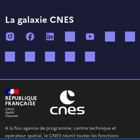
La galaxie CNES
Instagram
Facebook
LinkedIn
TikTok
YouTube
Twitch
Bluesky
Mastodon
X (ex Twitter)
WhatsApp
Spotify
RÉPUBLIQUE
FRANÇAISE
A la fois agence de programme, centre technique et
opérateur spatial, le CNES réunit toutes les fonctions