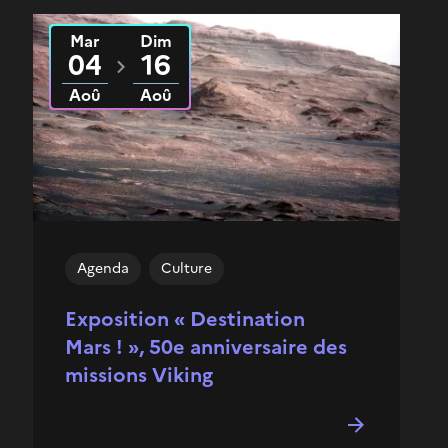
Mar
Dim
Du
2026
au
2026
04
16
Aoû
Aoû
Agenda
Culture
Exposition « Destination
Mars ! », 50e anniversaire des
missions Viking