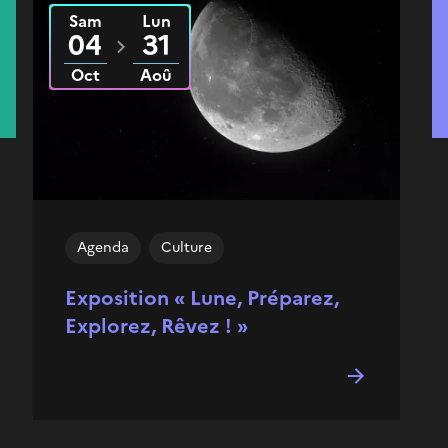
Sam
Lun
Du
2025
au
2026
04
31
Oct
Aoû
Agenda
Culture
Exposition « Lune, Préparez,
Explorez, Rêvez ! »