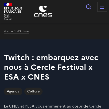
Panneau de gestion des cookies
Recherc
RÉPUBLIQUE
FRANÇAISE
Voir le fil d'Ariane
Twitch : embarquez avec
nous à Cercle Festival x
ESA x CNES
Agenda
Culture
Le CNES et l’ESA vous emmènent au cœur de Cercle