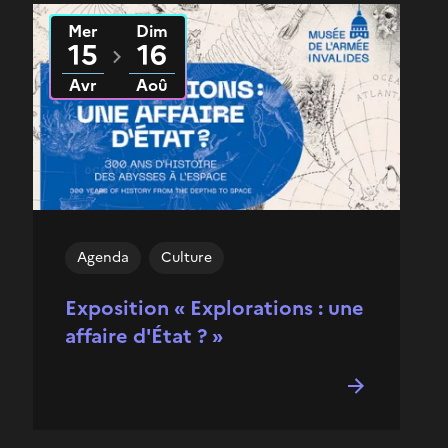
Mer
Dim
Du
2026
au
2026
15
16
Avr
Aoû
Agenda
Culture
Exposition « Explorations : une
affaire d'État ? »