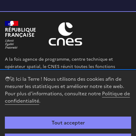
RÉPUBLIQUE
FRANÇAISE
A la fois agence de programme, centre technique et
opérateur spatial, le CNES réunit toutes les fonctions
permettant au gouvernement français de définir et mettre
🧑‍🚀 Ici la Terre ! Nous utilisons des cookies afin de
en œuvre sa stratégie spatiale.
mesurer les statistiques et améliorer notre site web.
Pour plus d'informations, consultez notre
Politique de
legifrance.gouv.fr
gouvernement.fr
confidentialité
.
service-public.fr
data.gouv.fr
Tout accepter
Accessibilité : partiellement conforme
Mentions légales
Politique de