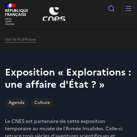
Panneau de gestion des cookies
Recherc
RÉPUBLIQUE
FRANÇAISE
Voir le fil d'Ariane
Exposition « Explorations :
une affaire d'État ? »
Agenda
Culture
Le CNES est partenaire de cette exposition
temporaire au musée de l'Armée Invalides. Celle-ci
retrace trois siècles d’aventures scientifiques et