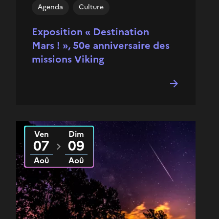
Agenda
Culture
Exposition « Destination
Mars ! », 50e anniversaire des
missions Viking
Ven
Dim
Du
2026
au
2026
07
09
Aoû
Aoû