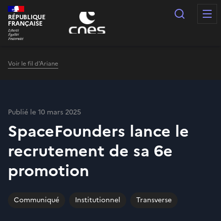
Panneau de gestion des cookies
Recherc
RÉPUBLIQUE
FRANÇAISE
Voir le fil d'Ariane
Publié le 10 mars 2025
SpaceFounders lance le
recrutement de sa 6e
promotion
Communiqué
Institutionnel
Transverse