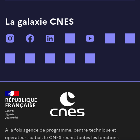
La galaxie CNES
Instagram
Facebook
LinkedIn
TikTok
YouTube
Twitch
Bluesky
Mastodon
X (ex Twitter)
WhatsApp
Spotify
RÉPUBLIQUE
FRANÇAISE
A la fois agence de programme, centre technique et
opérateur spatial, le CNES réunit toutes les fonctions