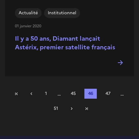
Actualité
Institutionnel
01 janvier 2020
Il y a 50 ans, Diamant lançait
Astérix, premier satellite français
…
…
Précédent
1
45
46
47
Première page
51
Suivant
Dernière page