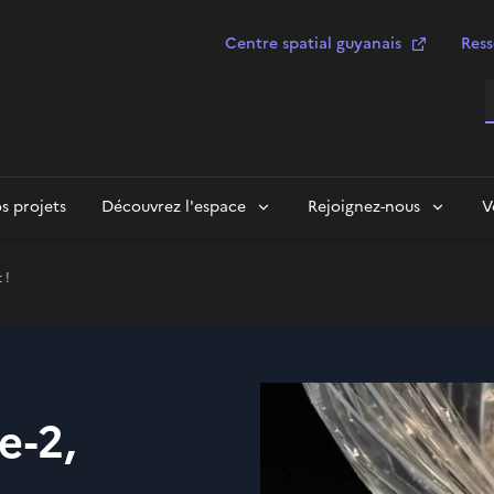
Centre spatial guyanais
Ress
R
s projets
Découvrez l'espace
Rejoignez-nous
V
 !
e-2,