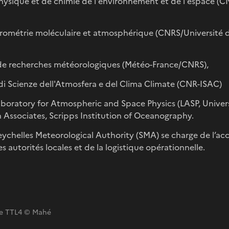
hysique et de chimie de l'environnement et de l'espace (
rométrie moléculaire et atmosphérique (CNRS/Université
 de recherches météorologiques (Météo-France/CNRS),
to di Scienze dell'Atmosfera e del Clima Climate (CNR-ISAC)
Laboratory for Atmospheric and Space Physics (LASP, Univers
Associates, Scripps Institution of Oceanography.
eychelles Meteorological Authority (SMA) se charge de l’accue
s autorités locales et de la logistique opérationnelle.
lle TTL4 © Mahé