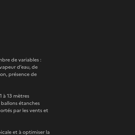
bre de variables :
 vapeur d’eau, de
ion, présence de
1 à 13 mètres
s ballons étanches
ortés par les vents et
icale et à optimiser la