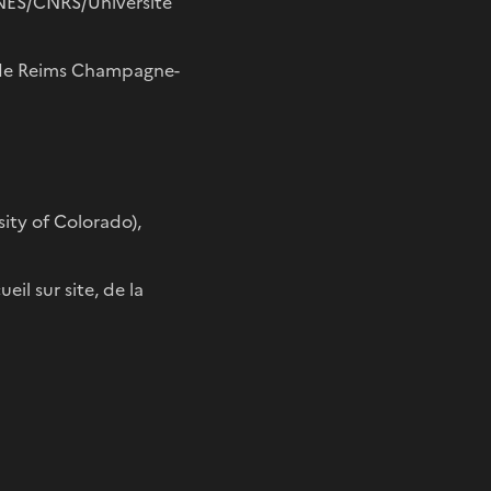
CNES/CNRS/Université
 de Reims Champagne-
ity of Colorado),
il sur site, de la