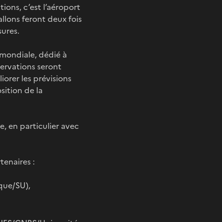
tions, c’est l’aéroport
allons feront deux fois
sures.
 mondiale, dédié à
servations seront
orer les prévisions
sition de la
e, en particulier avec
tenaires :
que/SU),