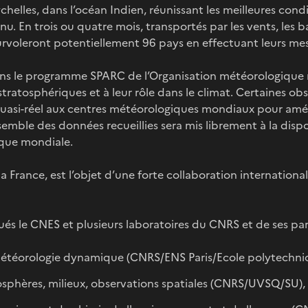
chelles, dans l’océan Indien, réunissant les meilleures condi
u. En trois ou quatre mois, transportés par les vents, les b
 survoleront potentiellement 96 pays en effectuant leurs me
 dans le programme SPARC de l’Organisation météorologique
stratosphériques et à leur rôle dans le climat. Certaines ob
uasi-réel aux centres météorologiques mondiaux pour améli
emble des données recueillies sera mis librement à la dispo
que mondiale.
a France, est l’objet d’une forte collaboration international
ués le CNES et plusieurs laboratoires du CNRS et de ses par
météorologie dynamique (CNRS/ENS Paris/Ecole polytechni
sphères, milieux, observations spatiales (CNRS/UVSQ/SU),