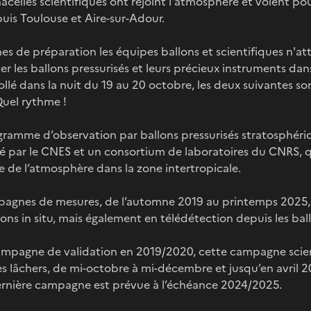
acelles scientifiques ont rejoint l'atmosphère et volent po
puis Toulouse et Aire-sur-Adour.
es de préparation les équipes ballons et scientifiques n'a
er les ballons pressurisés et leurs précieux instruments dans
llé dans la nuit du 19 au 20 octobre, les deux suivantes son
Quel rythme !
ramme d’observation par ballons pressurisés stratosphériq
sé par le CNES et un consortium de laboratoires du CNRS, q
 de l’atmosphère dans la zone intertropicale.
pagnes de mesures, de l’automne 2019 au printemps 2025,
ions in situ, mais également en télédétection depuis les bal
mpagne de validation en 2019/2020, cette campagne scien
les lâchers, de mi-octobre à mi-décembre et jusqu’en avril 2
dernière campagne est prévue à l’échéance 2024/2025.