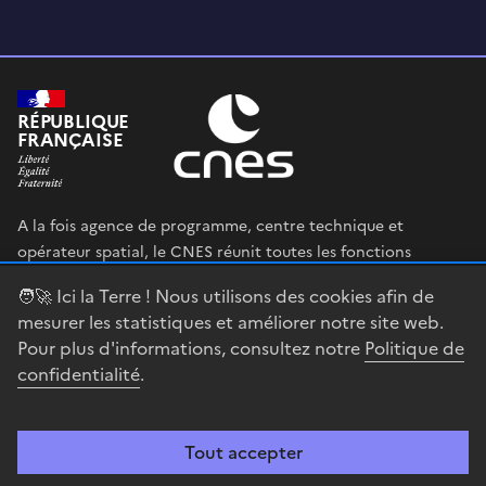
RÉPUBLIQUE
FRANÇAISE
A la fois agence de programme, centre technique et
opérateur spatial, le CNES réunit toutes les fonctions
permettant au gouvernement français de définir et mettre
🧑‍🚀 Ici la Terre ! Nous utilisons des cookies afin de
en œuvre sa stratégie spatiale.
mesurer les statistiques et améliorer notre site web.
Pour plus d'informations, consultez notre
Politique de
legifrance.gouv.fr
gouvernement.fr
confidentialité
.
service-public.fr
data.gouv.fr
Tout accepter
Accessibilité : partiellement conforme
Mentions légales
Politique de