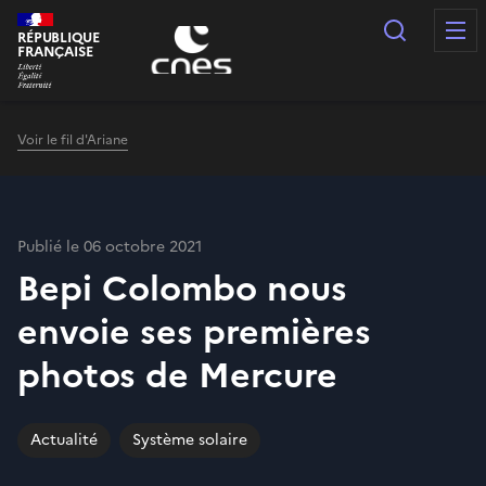
Panneau de gestion des cookies
Recherc
RÉPUBLIQUE
FRANÇAISE
Voir le fil d'Ariane
Publié le 06 octobre 2021
Bepi Colombo nous
envoie ses premières
photos de Mercure
Actualité
Système solaire