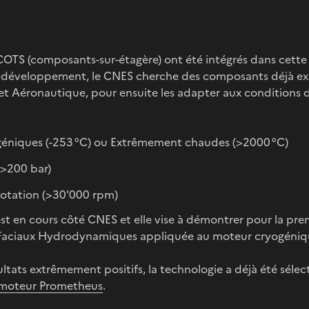
OTS (composants-sur-étagère) ont été intégrés dans cette 
e développement, le CNES cherche des composants déjà exi
et Aéronautique, pour ensuite les adapter aux conditions 
éniques (-253 °C) ou Extrêmement chaudes (>2000 °C)
(>200 bar)
rotation (>30'000 rpm)
t en cours côté CNES et elle vise à démontrer pour la pre
nts Faciaux Hydrodynamiques appliquée au moteur cryogéniq
ultats extrêmement positifs, la technologie a déjà été sélec
moteur Prometheus
.