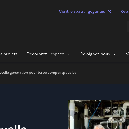
Centre spatial guyanais
Ress
R
s projets
Découvrez l'espace
Rejoignez-nous
V
uvelle génération pour turbopompes spatiales