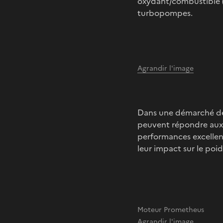
oxydant/combustible (
turbopompes.
Agrandir l'image
Dans une démarché de 
peuvent répondre aux 
performances excellen
leur impact sur le poid
Moteur Prometheus
Agrandir l'image