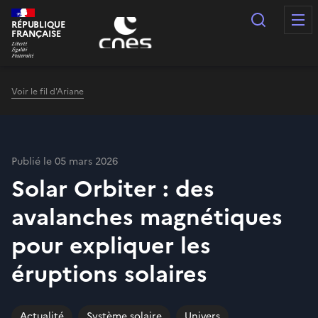
Panneau de gestion des cookies
Recherc
RÉPUBLIQUE
FRANÇAISE
Voir le fil d'Ariane
Publié le 05 mars 2026
Solar Orbiter : des
avalanches magnétiques
pour expliquer les
éruptions solaires
Actualité
Système solaire
Univers