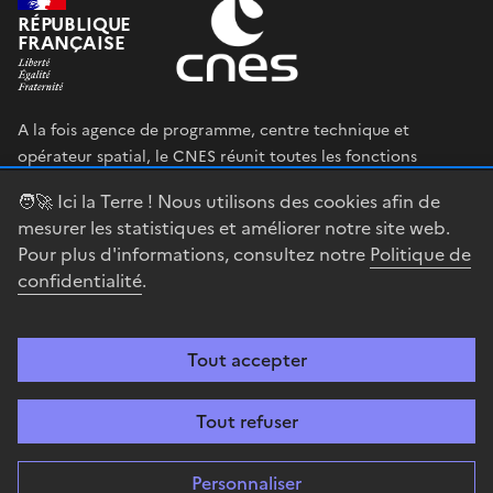
RÉPUBLIQUE
FRANÇAISE
A la fois agence de programme, centre technique et
opérateur spatial, le CNES réunit toutes les fonctions
permettant au gouvernement français de définir et mettre
🧑‍🚀 Ici la Terre ! Nous utilisons des cookies afin de
en œuvre sa stratégie spatiale.
mesurer les statistiques et améliorer notre site web.
Pour plus d'informations, consultez notre
Politique de
legifrance.gouv.fr
gouvernement.fr
confidentialité
.
service-public.fr
data.gouv.fr
Tout accepter
Accessibilité : partiellement conforme
Mentions légales
Politique de
confidentialité
Gestion des cookies
Contact
Centre spatial
Tout refuser
guyanais
Personnaliser
Sauf mention explicite de propriété intellectuelle détenue par des tiers,