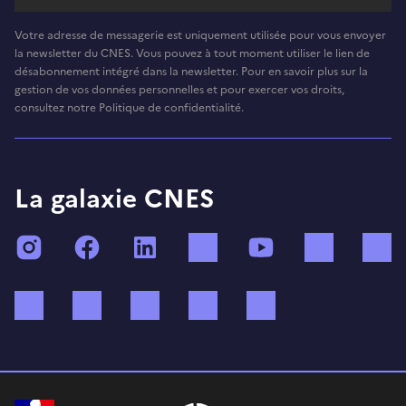
Votre adresse de messagerie est uniquement utilisée pour vous envoyer
la newsletter du CNES. Vous pouvez à tout moment utiliser le lien de
désabonnement intégré dans la newsletter. Pour en savoir plus sur la
gestion de vos données personnelles et pour exercer vos droits,
consultez notre Politique de confidentialité.
La galaxie CNES
Instagram
Facebook
LinkedIn
TikTok
YouTube
Twitch
Bluesky
Mastodon
X (ex Twitter)
WhatsApp
Spotify