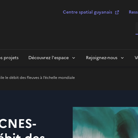
Centre spatial guyanais
Ress
R
s projets
Découvrez l'espace
Rejoignez-nous
V
 le débit des fleuves à l’échelle mondiale
(CNES-