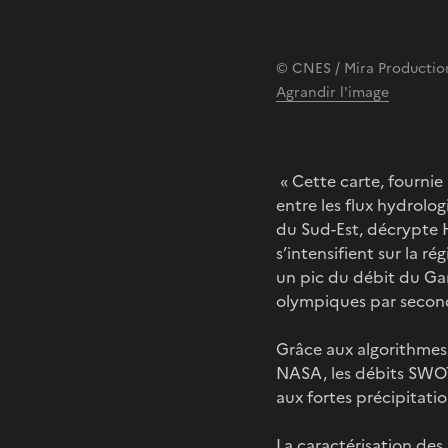
© CNES / Mira Productio
Agrandir l'image
« Cette carte, fourni
entre les flux hydrolo
du Sud-Est, décrypte 
s’intensifient sur la r
un pic du débit du Ga
olympiques par second
Grâce aux algorithmes 
NASA, les débits SWOT 
aux fortes précipitatio
La caractérisation des