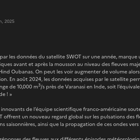
n, 2025
e par les données du satellite SWOT sur une année, marque
giques avant et après la mousson au niveau des fleuves maje
Hind Oubanas. On peut les voir augmenter de volume alors 
égion. En août 2024, les données acquises par le satellite p
3
nge de 10,000 m
/s près de Varanasi en Inde, soit l’équival
e ! »
innovants de l’équipe scientifique franco-américaine sout
offrent un nouveau regard global sur les pulsations des fl
ns saisonnières, ainsi que la propagation de ces ondes vers 
 réponses des fleuves aux différents épisodes météorologiq