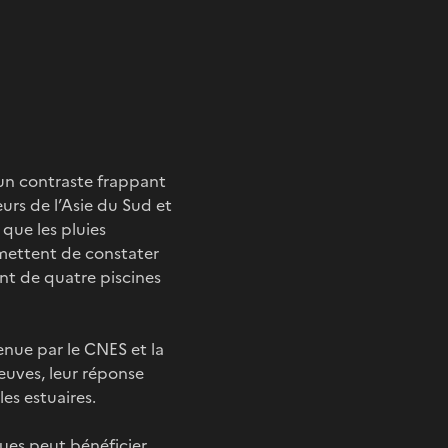
 un contraste frappant
urs de l’Asie du Sud et
que les pluies
ermettent de constater
ent de quatre piscines
enue par le CNES et la
euves, leur réponse
les estuaires.
ues peut bénéficier