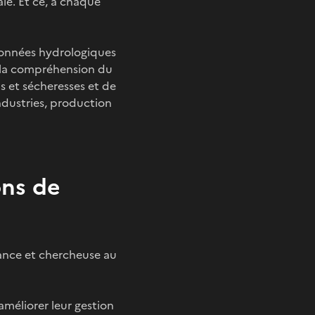
ale. Et ce, à chaque
données hydrologiques
nt la compréhension du
s et sécheresses et de
industries, production
ons de
ance et chercheuse au
améliorer leur gestion