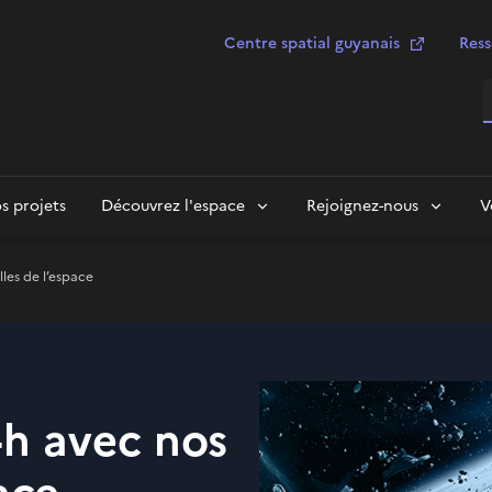
Centre spatial guyanais
Ress
R
s projets
Découvrez l'espace
Rejoignez-nous
V
lles de l’espace
4h avec nos