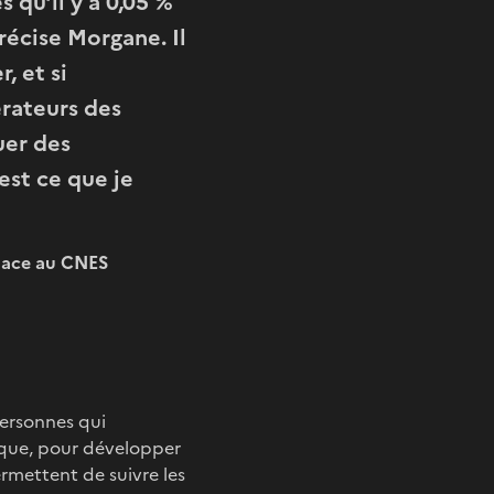
s qu’il y a 0,05 %
récise Morgane. Il
r, et si
érateurs des
uer des
est ce que je
space au CNES
 personnes qui
atique, pour développer
permettent de suivre les