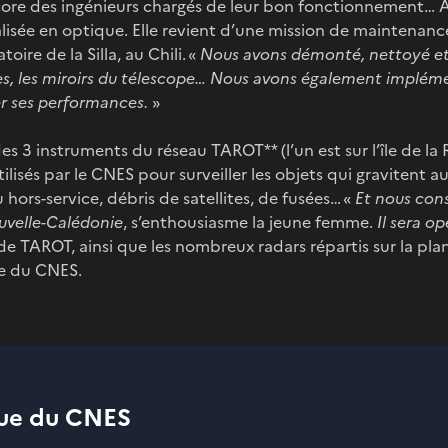
ncore des ingénieurs chargés de leur bon fonctionnement… 
alisée en optique. Elle revient d’une mission de maintenance
oire de la Silla, au Chili. «
Nous avons démonté, nettoyé et
es, les miroirs du télescope… Nous avons également implé
rer ses performances.
»
es 3 instruments du réseau TAROT** (l’un est sur l’île de la
tilisés par le CNES pour surveiller les objets qui gravitent a
u hors-service, débris de satellites, de fusées… «
Et nous con
uvelle-Calédonie
, s’enthousiasme la jeune femme.
Il sera o
de TAROT, ainsi que les nombreux radars répartis sur la pla
ue du CNES.
gue du CNES