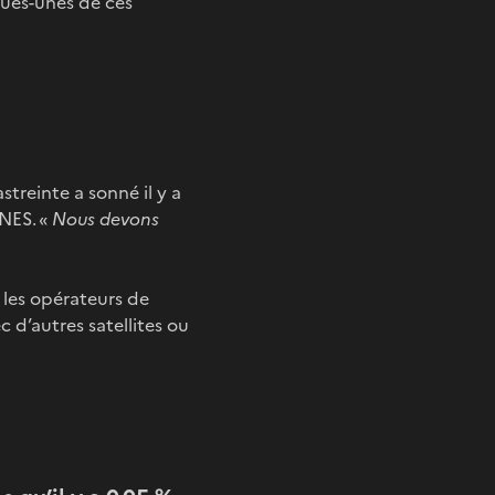
ques-unes de ces
treinte a sonné il y a
CNES. «
Nous devons
 les opérateurs de
ec d’autres satellites ou