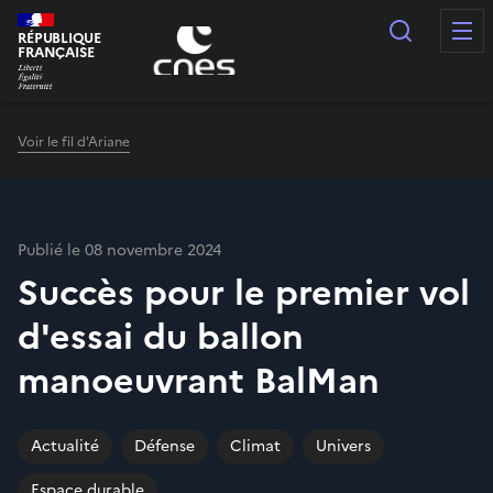
Panneau de gestion des cookies
Recherc
RÉPUBLIQUE
FRANÇAISE
Voir le fil d'Ariane
Publié le 08 novembre 2024
Succès pour le premier vol
d'essai du ballon
manoeuvrant BalMan
Actualité
Défense
Climat
Univers
Espace durable