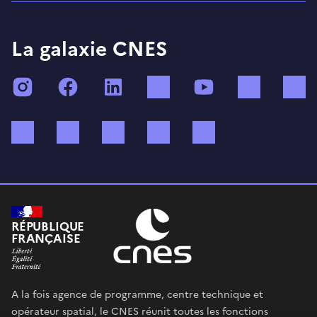
La galaxie CNES
Instagram
Facebook
LinkedIn
TikTok
YouTube
Twitch
Bluesky
Mastodon
X (ex Twitter)
WhatsApp
Spotify
RÉPUBLIQUE
FRANÇAISE
A la fois agence de programme, centre technique et
opérateur spatial, le CNES réunit toutes les fonctions