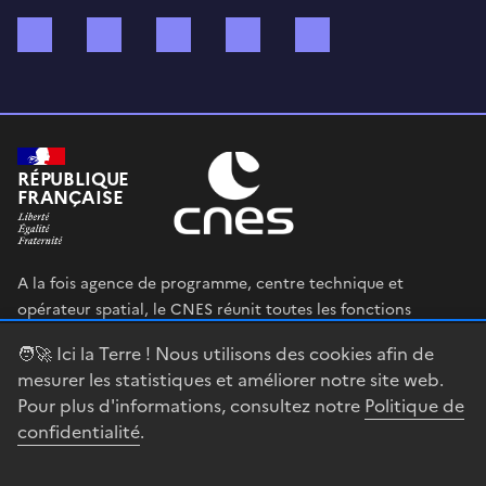
Bluesky
Mastodon
X (ex Twitter)
WhatsApp
Spotify
RÉPUBLIQUE
FRANÇAISE
A la fois agence de programme, centre technique et
opérateur spatial, le CNES réunit toutes les fonctions
permettant au gouvernement français de définir et mettre
🧑‍🚀 Ici la Terre ! Nous utilisons des cookies afin de
en œuvre sa stratégie spatiale.
mesurer les statistiques et améliorer notre site web.
Pour plus d'informations, consultez notre
Politique de
legifrance.gouv.fr
gouvernement.fr
confidentialité
.
service-public.fr
data.gouv.fr