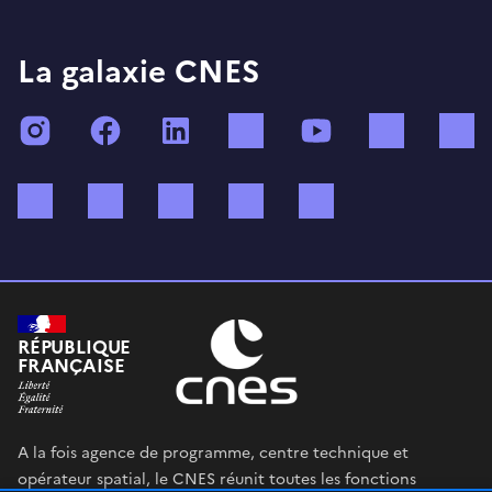
La galaxie CNES
Instagram
Facebook
LinkedIn
TikTok
YouTube
Twitch
Bluesky
Mastodon
X (ex Twitter)
WhatsApp
Spotify
RÉPUBLIQUE
FRANÇAISE
A la fois agence de programme, centre technique et
opérateur spatial, le CNES réunit toutes les fonctions