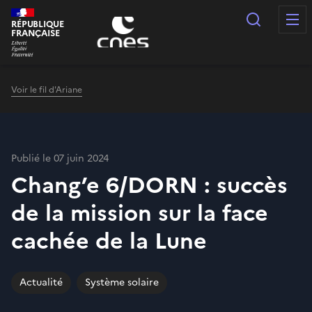
Panneau de gestion des cookies
Recherc
RÉPUBLIQUE
FRANÇAISE
Voir le fil d'Ariane
Publié le 07 juin 2024
Chang’e 6/DORN : succès
de la mission sur la face
cachée de la Lune
Actualité
Système solaire