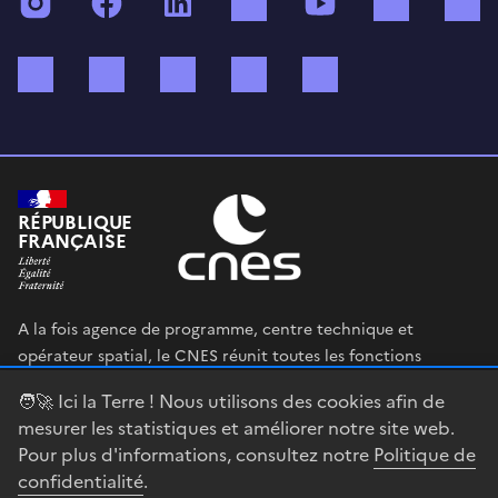
Instagram
Facebook
LinkedIn
TikTok
YouTube
Twitch
Bluesky
Mastodon
X (ex Twitter)
WhatsApp
Spotify
RÉPUBLIQUE
FRANÇAISE
A la fois agence de programme, centre technique et
opérateur spatial, le CNES réunit toutes les fonctions
permettant au gouvernement français de définir et mettre
🧑‍🚀 Ici la Terre ! Nous utilisons des cookies afin de
en œuvre sa stratégie spatiale.
mesurer les statistiques et améliorer notre site web.
Pour plus d'informations, consultez notre
Politique de
legifrance.gouv.fr
gouvernement.fr
confidentialité
.