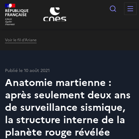
Panneau de gestion des cookies
Recherc
RÉPUBLIQUE
FRANÇAISE
Voir le fil d'Ariane
Publié le 10 août 2021
Anatomie martienne :
après seulement deux ans
de surveillance sismique,
la structure interne de la
planète rouge révélée