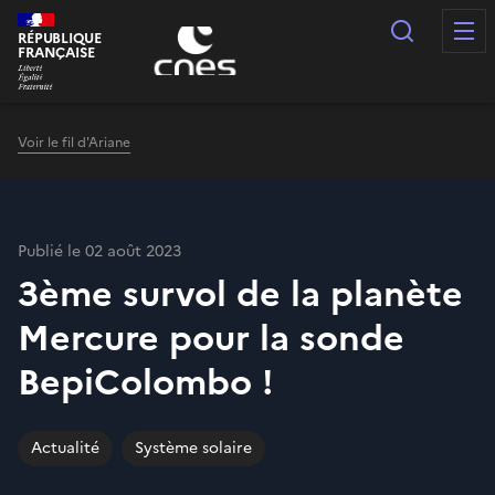
Panneau de gestion des cookies
Recherc
RÉPUBLIQUE
FRANÇAISE
Voir le fil d'Ariane
Publié le 02 août 2023
3ème survol de la planète
Mercure pour la sonde
BepiColombo !
Actualité
Système solaire