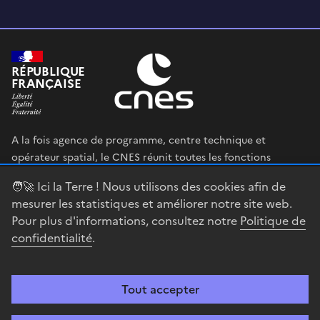
RÉPUBLIQUE
FRANÇAISE
A la fois agence de programme, centre technique et
opérateur spatial, le CNES réunit toutes les fonctions
permettant au gouvernement français de définir et mettre
🧑‍🚀 Ici la Terre ! Nous utilisons des cookies afin de
en œuvre sa stratégie spatiale.
mesurer les statistiques et améliorer notre site web.
Pour plus d'informations, consultez notre
Politique de
legifrance.gouv.fr
gouvernement.fr
confidentialité
.
service-public.fr
data.gouv.fr
Tout accepter
Accessibilité : partiellement conforme
Mentions légales
Politique de