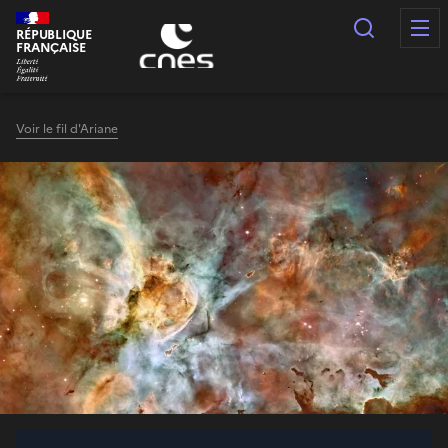
Panneau de gestion des cookies
Recherc
RÉPUBLIQUE
FRANÇAISE
Voir le fil d'Ariane