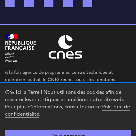
Bluesky
Mastodon
X (ex Twitter)
WhatsApp
Spotify
RÉPUBLIQUE
FRANÇAISE
A la fois agence de programme, centre technique et
opérateur spatial, le CNES réunit toutes les fonctions
permettant au gouvernement français de définir et mettre
🧑‍🚀 Ici la Terre ! Nous utilisons des cookies afin de
en œuvre sa stratégie spatiale.
mesurer les statistiques et améliorer notre site web.
Pour plus d'informations, consultez notre
Politique de
legifrance.gouv.fr
gouvernement.fr
confidentialité
.
service-public.fr
data.gouv.fr
Tout accepter