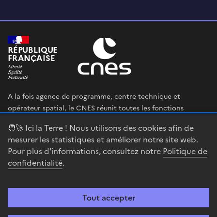
RÉPUBLIQUE
FRANÇAISE
A la fois agence de programme, centre technique et
opérateur spatial, le CNES réunit toutes les fonctions
permettant au gouvernement français de définir et mettre
🧑‍🚀 Ici la Terre ! Nous utilisons des cookies afin de
en œuvre sa stratégie spatiale.
mesurer les statistiques et améliorer notre site web.
Pour plus d'informations, consultez notre
Politique de
legifrance.gouv.fr
gouvernement.fr
confidentialité
.
service-public.fr
data.gouv.fr
Tout accepter
Accessibilité : partiellement conforme
Mentions légales
Politique de