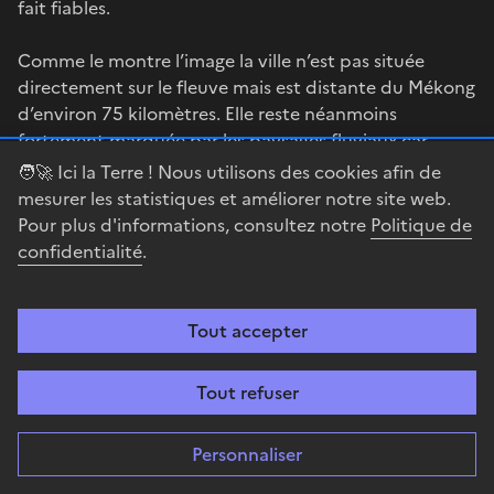
fait fiables.
Comme le montre l’image la ville n’est pas située
directement sur le fleuve mais est distante du Mékong
d’environ 75 kilomètres. Elle reste néanmoins
fortement marquée par les paysages fluviaux car
traversée par la rivière Saïgon - qui sépare les districts
🧑‍🚀 Ici la Terre ! Nous utilisons des cookies afin de
2 et 9 très dynamiques des autres districts et par la
mesurer les statistiques et améliorer notre site web.
Soài Rạp river (dans sa partie sud) qui se rattachent au
Pour plus d'informations, consultez notre
Politique de
bassin hydrographique du fleuve Dong Nai (Sông
confidentialité
.
Đồng Nai). Cet aspect excentré par rapport au cœur
du delta ne l’empêche pas d’exercer la fonction de
principale métropole économique de la région.
Tout accepter
Par son rôle de commandement économique et sa
Tout refuser
concentration des richesses et des emplois
stratégiques, Ho Chi Minh Ville une réelle métropole.
Personnaliser
Sa croissance économique et démographique es très
nette, toute comme ses hauts niveaux de