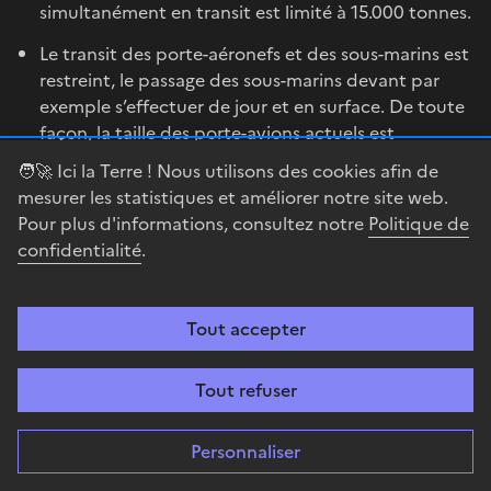
simultanément en transit est limité à 15.000 tonnes.
Le transit des porte-aéronefs et des sous-marins est
restreint, le passage des sous-marins devant par
exemple s’effectuer de jour et en surface. De toute
façon, la taille des porte-avions actuels est
généralement telle que leurs possibilités de passage
🧑‍🚀 Ici la Terre ! Nous utilisons des cookies afin de
sont des plus limitées.
mesurer les statistiques et améliorer notre site web.
Pour plus d'informations, consultez notre
Politique de
confidentialité
.
Des Détroits turcs à l’espace maritime :
l’impact de la Convention de Montreux sur le
statut géostratégique de la mer Noire
Tout accepter
Mais la grande spécificité de la Convention de
Tout refuser
Montreux est d’étendre son champ géographique
d’application bien au-delà des Détroits turcs pour
Personnaliser
conférer à la mer Noire un statut maritime
géostratégique tout à fait exceptionnel dans le