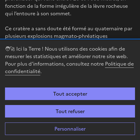
fonction de la forme irrégulière de la lèvre rocheuse
qui l’entoure à son sommet.
Ce cratère a sans doute été formé au quaternaire par
plusieurs explosions magmato-phréatiques
successives (vaporisation brutale de l’eau contenue
🧑‍🚀 Ici la Terre ! Nous utilisons des cookies afin de
dans une nappe phréatique au contact du magma).
mesurer les statistiques et améliorer notre site web.
Trois petits cônes volcaniques se trouvent au fond du
Pour plus d'informations, consultez notre
Politique de
cratère. Celui-ci est remarquable par sa taille tout
confidentialité
.
autant que par la couche de natron qui en tapisse le
fond.
Tout accepter
Le natron est une ressource importante pour le
Tibesti. Pour R. Capot-Rey, le natron – ou carbonate
de soude – était recherché pour l’alimentation du
Tout refuser
bétail, le tannage des peaux et la préparation du
tabac. Les anciens Egyptiens s’en servaient pour la
Personnaliser
préparation des momies. C. Baroin précise que le