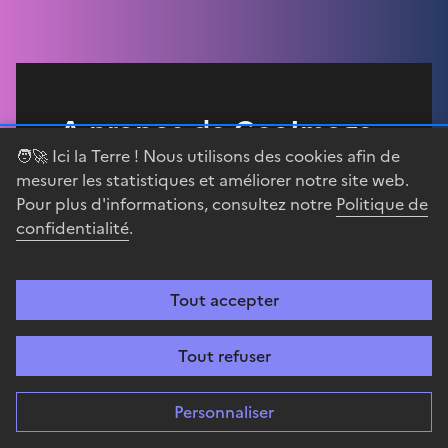
A propos de GeoImage
🧑‍🚀 Ici la Terre ! Nous utilisons des cookies afin de
mesurer les statistiques et améliorer notre site web.
Les images satellitaires constituent un
Pour plus d'informations, consultez notre
Politique de
outil incontournable dans de nombreux
confidentialité
.
domaines. Afin de valoriser leur usage
éducatif et de promouvoir l'analyse de
Tout accepter
l'image spatiale, le CNES a développé
GeoImage, en partenariat avec le
Tout refuser
Ministère de l'Education nationale, de
l'Enseignement supérieur et de la
Personnaliser
Recherche.