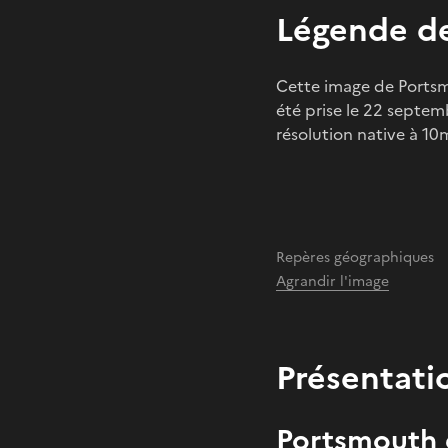
Légende de
Cette image de Portsmou
été prise le 22 septemb
résolution native à 10
Repères géographiques
Agrandir l'image
Présentati
Portsmouth et