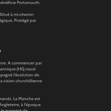
 bénéficie Portsmouth.
 Situé à mi-chemin
tégique. Protégé par
e
eterre. A commencer par
tannique (HQ naval
pagné l’évolution de
la vision churchillienne
mands. La Manche est
’Angleterre, à l’époque
st le moment de