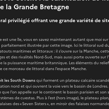
e la Grande Bretagne
al privilégié offrant une grande variété de sit
re est une île, vous en savez maintenant autant que moi sur s
 parfaitement illustrée par cette image. Ici le littoral sud
outs maritimes et littoraux : il s’ouvre sur la Manche, cett
ges et des rivalités Nord-Sud, mais aussi porte ouverte sur 
 la puissance maritime britannique. Les éléments du relief
 de ce morceau de littoral dans l’espace Manche.
it les South Downs
qui forment un plateau calcaire scandé
tion nord et qui ouvrent la voie vers le bassin de Londres. 
ce que l’on appelle sur le continent le bassin parisien et so
ystèmes de cuestas. Plus à l’est (hors image), le plateau pl
laises des « Seven Sisters », en miroir des falaises normande