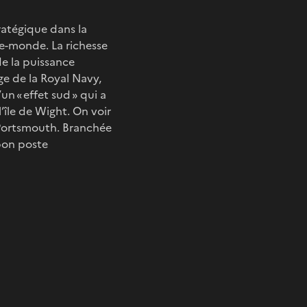
ratégique dans la
ce-monde. La richesse
de la puissance
ge de la Royal Navy,
n « effet sud » qui a
’île de Wight. On voir
Portsmouth. Branchée
 bon poste