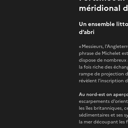
méridional d
Un ensemble littor
d’abri
« Messieurs, l'Angleter
phrase de Michelet est
dispose de nombreux at
la fois riche des échan
rampe de projection de
révèlent l’inscription
Au nord-est on aperço
escarpements d’orienta
les îles britanniques, 
sédimentaires et ses s
la mer découpant les fa