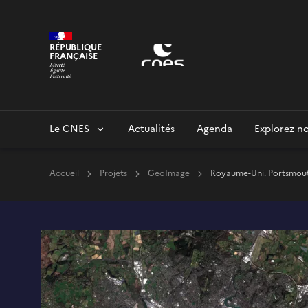
Panneau de gestion des cookies
RÉPUBLIQUE
FRANÇAISE
Le CNES
Actualités
Agenda
Explorez no
Accueil
Projets
GeoImage
Royaume-Uni. Portsmouth 