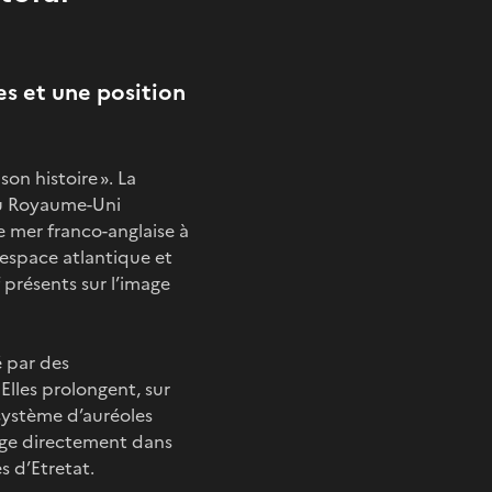
es et une position
on histoire ». La
 du Royaume-Uni
e mer franco-anglaise à
l’espace atlantique et
 présents sur l’image
 par des
Elles prolongent, sur
n système d’auréoles
onge directement dans
s d’Etretat.