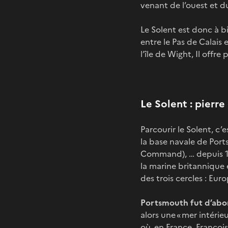
venant de l’ouest et d
Le Solent est donc à b
entre le Pas de Calais
l’île de Wight, Il offre
Le Solent : pierr
Parcourir le Solent, c
la base navale de Por
Command), … depuis 11
la marine britannique e
des trois cercles : E
Portsmouth fut d’abor
alors une « mer intérie
où, en France, Françoi