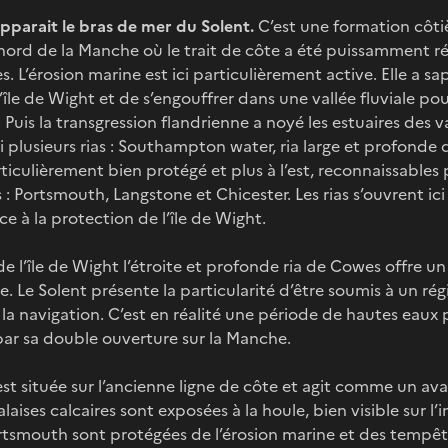
pparait le bras de mer du Solent.
C’est une formation côti
 nord de la Manche où le trait de côte a été puissamment rég
 L’érosion marine est ici particulièrement active. Elle a sapé
’île de Wight et de s’engouffrer dans une vallée fluviale p
 Puis la transgression flandrienne a noyé les estuaires des 
i plusieurs rias : Southampton water, ria large et profonde 
iculièrement bien protégé et plus à l’est, reconnaissables 
 : Portsmouth, Langstone et Chicester. Les rias s’ouvrent ic
ce à la protection de l’île de Wight.
de l’île de Wight l’étroite et profonde ria de Cowes offre un 
e. Le Solent présente la particularité d’être soumis à un ré
r la navigation. C’est en réalité une période de hautes eaux
par sa double ouverture sur la Manche.
st située sur l’ancienne ligne de côte et agit comme un av
alaises calcaires sont exposées à la houle, bien visible sur l’
ortsmouth sont protégées de l’érosion marine et des tempête