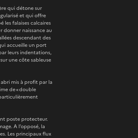
ère qui détone sur
ularisé et qui offre
 les falaises calcaires
our donner naissance au
vallées descendant des
qui accueille un port
par leurs indentations,
i sur une côte sableuse
abri mis à profit par la
gime de « double
 particulièrement
ant poste protecteur.
image. A l’opposé, la
s. Les principaux flux