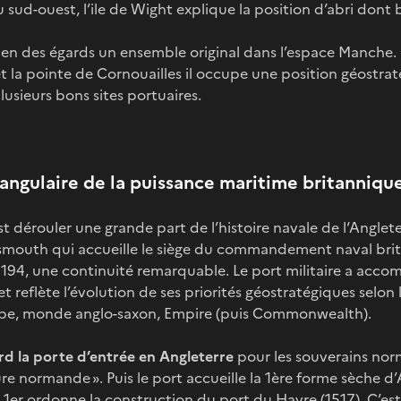
u sud-ouest, l’ile de Wight explique la position d’abri dont
ien des égards un ensemble original dans l’espace Manche.
 et la pointe de Cornouailles il occupe une position géostra
 plusieurs bons sites portuaires.
e angulaire de la puissance maritime britanniqu
’est dérouler une grande part de l’histoire navale de l‘Angl
tsmouth qui accueille le siège du commandement naval bri
94, une continuité remarquable. Le port militaire a accom
t reflète l’évolution de ses priorités géostratégiques selon 
urope, monde anglo-saxon, Empire (puis Commonwealth).
d la porte d’entrée en Angleterre
pour les souverains nor
ure normande ». Puis le port accueille la 1ère forme sèche d
s 1er ordonne la construction du port du Havre (1517). C’e