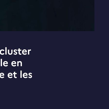
cluster
le en
e et les