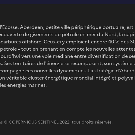
l'Ecosse, Aberdeen, petite ville périphérique portuaire, est
écouverte de gisements de pétrole en mer du Nord, la capit
arbures offshore. Ceux-ci y emploient encore 40 % des 300
ut pétrole » tout en prenant en compte les nouvelles attent
ourd'hui vers une voie médiane entre diversification de ses
. Ses territoires de l'énergie se recomposent, son système d
accompagne ces nouvelles dynamiques. La stratégie d'Aberd
un véritable cluster énergétique mondial intégré et polyv
 les énergies marines.
ns © COPERNICUS SENTINEL 2022, tous droits réservés.