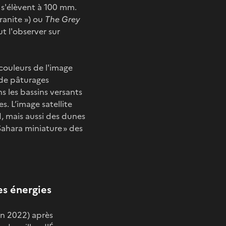
 s'élèvent à 100 mm.
granite ») ou
The Grey
ut l'observer sur
 couleurs de l'image
 de pâturages
s les bassins versants
. L’image satellite
, mais aussi des dunes
Sahara miniature » des
es énergies
en 2022) après