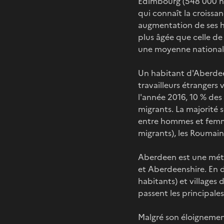
Édimbourg (548 000 hab
qui connaît la croissa
augmentation de ses ha
plus âgée que celle de
une moyenne national
Un habitant d'Aberdeen
travailleurs étrangers 
l'année 2016, 10 % des 
migrants. La majorité 
entre hommes et femmes
migrants), les Roumains
Aberdeen est une métr
et Aberdeenshire. En d
habitants) et villages 
passent les principale
Malgré son éloignemen