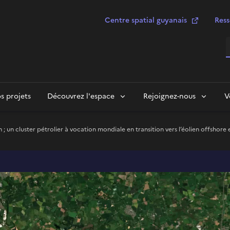
Centre spatial guyanais
Ress
R
s projets
Découvrez l'espace
Rejoignez-nous
V
un cluster pétrolier à vocation mondiale en transition vers l’éolien offshore 