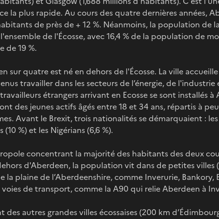
itants) et Glasgow (1,688 millions d'habitants). C'est l'une
nce la plus rapide. Au cours des quatre dernières années,
bitants de près de + 12 %. Néanmoins, la population de la 
 l'ensemble de l'Écosse, avec 16,4 % de la population de mo
e de 19 %.
 sur quatre est né en dehors de l'Écosse. La ville accueil
venus travailler dans les secteurs de l’énergie, de l'industri
travailleurs étrangers arrivant en Ecosse se sont installés 
sont des jeunes actifs âgés entre 18 et 34 ans, répartis à p
. Avant le Brexit, trois nationalités se démarquaient : les
 (10 %) et les Nigérians (6,6 %).
opole concentrant la majorité des habitants des deux cou
ehors d'Aberdeen, la population vit dans de petites villes 
de la plaine de l’Aberdeenshire, comme Inverurie, Bankory, E
s voies de transport, comme la A90 qui relie Aberdeen à Inv
t des autres grandes villes écossaises (200 km d’Édimbou