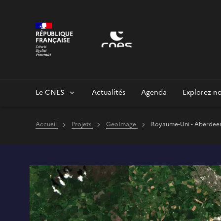
Panneau de gestion des cookies
RÉPUBLIQUE
FRANÇAISE
Le CNES
Actualités
Agenda
Explorez no
Accueil
Projets
GeoImage
Royaume-Uni - Aberdeen ; 