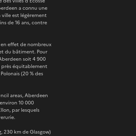
 des villes d'Écosse
 Aberdeen a connu une
ville est légèrement
ins de 16 ans, contre
le en effet de nombreux
e et du bâtiment. Pour
à Aberdeen soit 4 900
eu près équitablement
 Polonais (20 % des
ncil areas, Aberdeen
(environ 10 000
llon, par lesquels
erurie.
rg, 230 km de Glasgow)