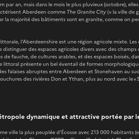
ar an, mais dans le mois le plus pluvieux (octobre), elles
ractérisent Aberdeen comme
The Granite City
(« la ville de 
) car la majorité des bâtiments sont en granite, comme on pe
 littorale, l'Aberdeenshire est une région agricole mixte. Les
e distinguer des espaces agricoles divers avec des champs
s de fauche, de cultures arables, et des espaces boisés, dan
e littoral présente un bel éventail de formes morphologiques
des falaises abruptes entre Aberdeen et Stonehaven au sud
ouchures des rivières Don et Ythan, plus au nord avec le « 
tropole dynamique et attractive portée par l
ème ville la plus peuplée d’Écosse avec 213 000 habitants (