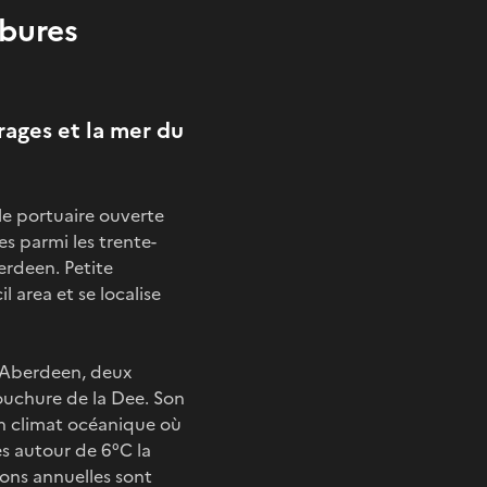
bures
rages et la mer du
lle portuaire ouverte
es parmi les trente-
erdeen. Petite
l area et se localise
 d'Aberdeen, deux
mbouchure de la Dee. Son
 un climat océanique où
es autour de 6°C la
ions annuelles sont