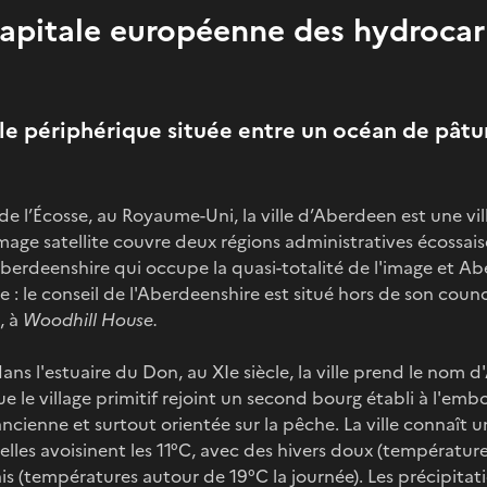
capitale européenne des hydrocar
le périphérique située entre un océan de pâtu
t de l’Écosse, au Royaume-Uni, la ville d’Aberdeen est une vi
image satellite couvre deux régions administratives écossais
Aberdeenshire qui occupe la quasi-totalité de l'image et Ab
e : le conseil de l'Aberdeenshire est situé hors de son counci
, à
Woodhill House.
dans l'estuaire du Don, au XIe siècle, la ville prend le nom
que le village primitif rejoint un second bourg établi à l'e
 ancienne et surtout orientée sur la pêche. La ville connaît
lles avoisinent les 11°C, avec des hivers doux (températur
ais (températures autour de 19°C la journée). Les précipitat