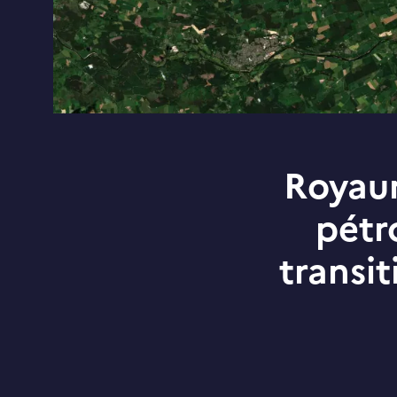
Royaum
pétr
transit