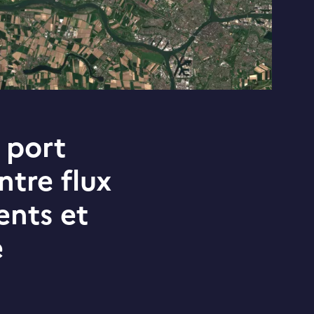
r port
ntre flux
nts et
e