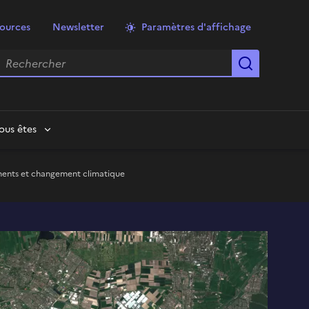
ources
Newsletter
Paramètres d'affichage
echercher
Lancer la
ous êtes
ements et changement climatique