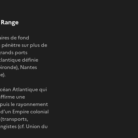
n Range
aires de fond
e pénètre sur plus de
grands ports
tlantique définie
ironde), Nantes
e).
océan Atlantique qui
affirme une
 puis le rayonnement
d’un Empire colonial
 (transports,
ngistes (cf. Union du