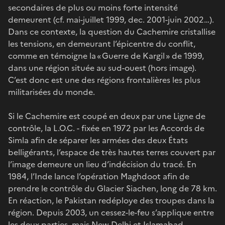
secondaires de plus ou moins forte intensité
demeurent (cf. mai-juillet 1999, dec. 2001-juin 2002…).
Dans ce contexte, la question du Cachemire cristallise
les tensions, en demeurant l’épicentre du conflit,
comme en témoigne la « Guerre de Kargil » de 1999,
dans une région située au sud-ouest (hors image).
C’est donc est une des régions frontalières les plus
militarisées du monde.
Si le Cachemire est coupé en deux par une Ligne de
contrôle, la L.O.C. - fixée en 1972 par les Accords de
Simla afin de séparer les armées des deux États
belligérants, l’espace de très hautes terres couvert par
l’image demeure un lieu d’indécision du tracé. En
1984, l’Inde lance l’opération Maghdoot afin de
prendre le contrôle du Glacier Siachen, long de 78 km.
En réaction, le Pakistan redéploye des troupes dans la
région. Depuis 2003, un cessez-le-feu s’applique entre
les deux parties, mais New Delhi et Islamabad