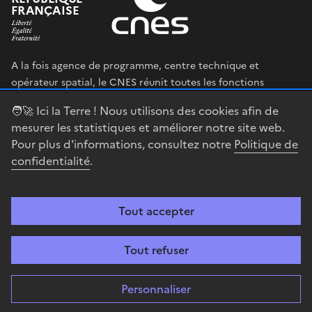
FRANÇAISE
A la fois agence de programme, centre technique et
opérateur spatial, le CNES réunit toutes les fonctions
permettant au gouvernement français de définir et mettre
🧑‍🚀 Ici la Terre ! Nous utilisons des cookies afin de
en œuvre sa stratégie spatiale.
mesurer les statistiques et améliorer notre site web.
Pour plus d'informations, consultez notre
Politique de
legifrance.gouv.fr
gouvernement.fr
confidentialité
.
service-public.fr
data.gouv.fr
Tout accepter
Accessibilité : partiellement conforme
Mentions légales
Politique de
confidentialité
Gestion des cookies
Contact
Centre spatial
Tout refuser
guyanais
Personnaliser
Sauf mention explicite de propriété intellectuelle détenue par des tiers,
les contenus de ce site sont proposés sous
Licence Etalab-2.0