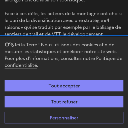
Face à ces défis, les acteurs de la montagne ont choisi
le pari de la diversification avec une stratégie « 4
saisons » qui se traduit par exemple par le balisage de
sentiers de trail et de VTT, le développement
d’activités combinées (les bains du Rocher à
🧑‍🚀 Ici la Terre ! Nous utilisons des cookies afin de
Cauterets par exemple), ou l’apparition de festivals
mesurer les statistiques et améliorer notre site web.
musicaux en montagne comme Garosnow, extension
Pour plus d'informations, consultez notre
Politique de
du festival musical Garorock, dans les stations de
confidentialité
.
Gourette et Cauterets.
Le changement climatique pourrait enfin bouleverser
Tout accepter
les pratiques agricoles, avec la raréfaction de la
ressource en eau en période d’étiage. Certains
Tout refuser
agronomes recommandent ainsi l'abandon de la
culture du maïs, présent dans les plaines des
départements limitrophes, et gourmand en eau en
Personnaliser
période estivale, au moment où les réserves sont les