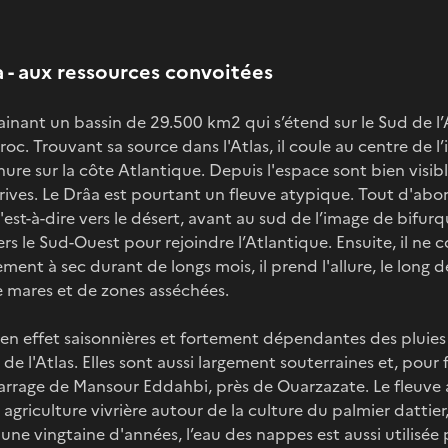
a - aux ressources convoitées
inant un bassin de 29.500 km2 qui s’étend sur le Sud de l’At
roc. Trouvant sa source dans l'Atlas, il coule au centre de 
re sur la côte Atlantique. Depuis l'espace sont bien visibl
 rives. Le Drâa est pourtant un fleuve atypique. Tout d'abor
c'est-à-dire vers le désert, avant au sud de l’image de bifur
s le Sud-Ouest pour rejoindre l’Atlantique. Ensuite, il ne c
ment à sec durant de longs mois, il prend l'allure, le long 
 mares et de zones asséchées.
en effet saisonnières et fortement dépendantes des pluies
de l'Atlas. Elles sont aussi largement souterraines et, pour f
arrage de Mansour Eddahbi, près de Ouarzazate. Le fleuve
riculture vivrière autour de la culture du palmier dattier, 
une vingtaine d'années, l’eau des nappes est aussi utilisée