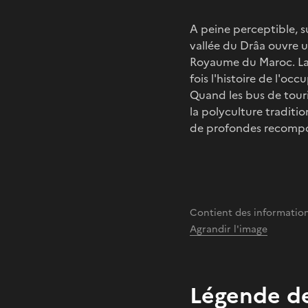
A peine perceptible, s
vallée du Drâa ouvre 
Royaume du Maroc. La v
fois l'histoire de l'o
Quand les bus de touri
la polyculture traditio
de profondes recomposi
Contient des information
Agrandir l'image
Légende de