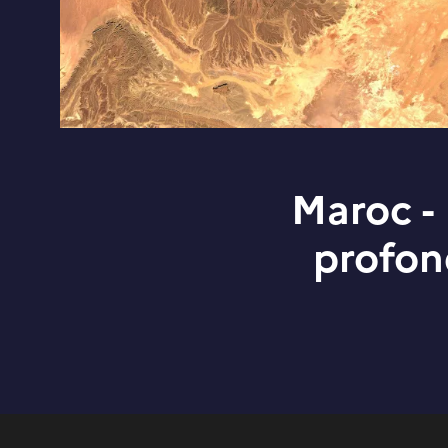
Maroc - 
profon