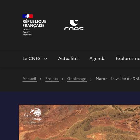
Panneau de gestion des cookies
RÉPUBLIQUE
FRANÇAISE
Le CNES
Actualités
Agenda
Explorez no
Accueil
Projets
GeoImage
Maroc - La vallée du Dr