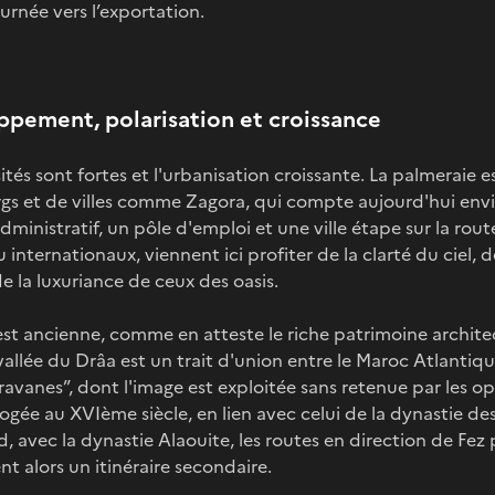
urnée vers l’exportation.
ppement, polarisation et croissance
sités sont fortes et l'urbanisation croissante. La palmeraie 
urgs et de villes comme Zagora, qui compte aujourd'hui env
ministratif, un pôle d'emploi et une ville étape sur la rout
 internationaux, viennent ici profiter de la clarté du ciel, d
e la luxuriance de ceux des oasis.
t ancienne, comme en atteste le riche patrimoine architect
vallée du Drâa est un trait d'union entre le Maroc Atlantiqu
avanes”, dont l'image est exploitée sans retenue par les op
gée au XVIème siècle, en lien avec celui de la dynastie des
d, avec la dynastie Alaouite, les routes en direction de Fez
nt alors un itinéraire secondaire.