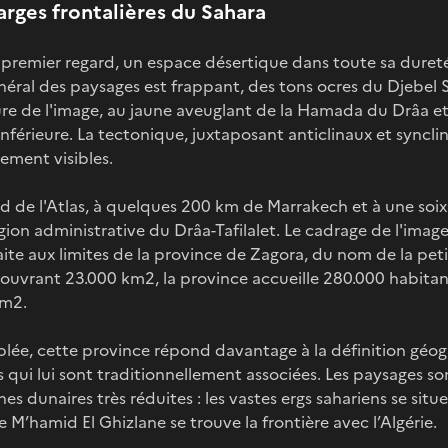
arges frontalières du Sahara
au premier regard, un espace désertique dans toute sa duret
néral des paysages est frappant, des tons ocres du Djebel S
eure de l'image, au jaune aveuglant de la Hamada du Drâa e
inférieure. La tectonique, juxtaposant anticlinaux et syncli
rement visibles.
d de l'Atlas, à quelques 200 km de Marrakech et à une soi
gion administrative du Drâa-Tafilalet. Le cadrage de l'image
te aux limites de la province de Zagora, du nom de la petite
Couvrant 23.000 km2, la province accueille 280.000 habitant
km2.
plée, cette province répond davantage à la définition géo
 qui lui sont traditionnellement associées. Les paysages so
s dunaires très réduites : les vastes ergs sahariens se situ
 M’hamid El Ghizlane se trouve la frontière avec l’Algérie.