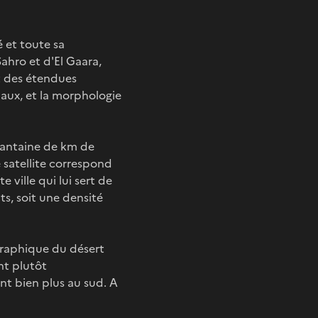
é et toute sa
ahro et d'El Gaara,
t des étendues
naux, et la morphologie
xantaine de km de
 satellite correspond
 ville qui lui sert de
s, soit une densité
graphique du désert
nt plutôt
ent bien plus au sud. A