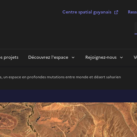
Centre spatial guyanais
Ress
R
s projets
Découvrez l'espace
Rejoignez-nous
V
âa, un espace en profondes mutations entre monde et désert saharien