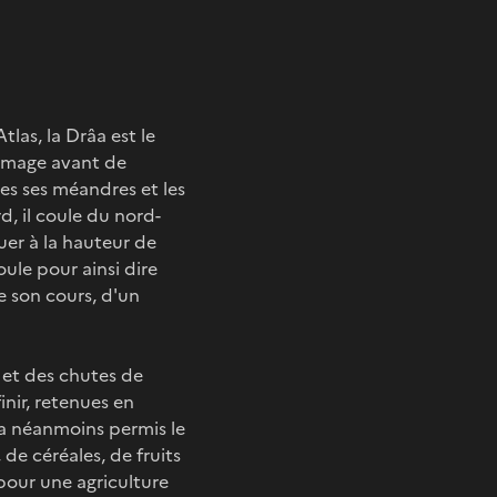
las, la Drâa est le
l’image avant de
es ses méandres et les
d, il coule du nord-
quer à la hauteur de
oule pour ainsi dire
de son cours, d'un
 et des chutes de
inir, retenues en
 a néanmoins permis le
de céréales, de fruits
 pour une agriculture