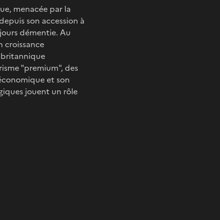
que, menacée par la
depuis son accession à
ujours démentie. Au
n croissance
e britannique
urisme "premium", des
e économique et son
giques jouent un rôle