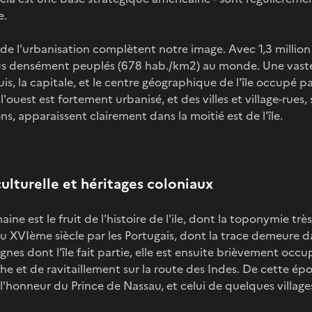
e.
es de l'urbanisation complètent notre image. Avec 1,3 millio
plus densément peuplés (678 hab./km2) au monde. Une vas
is, la capitale, et le centre géographique de l'île occupé pa
 l'ouest est fortement urbanisé, et des villes et village-rues, 
, apparaissent clairement dans la moitié est de l'île.
lturelle et héritages coloniaux
e est le fruit de l'histoire de l'ile, dont la toponymie trè
 XVIème siècle par les Portugais, dont la trace demeure d
gnes dont l’île fait partie, elle est ensuite brièvement occu
e et de ravitaillement sur la route des Indes. De cette ép
'honneur du Prince de Nassau, et celui de quelques villages 