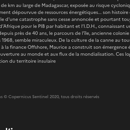
 de km au large de Madagascar, exposée au risque cycloni
ment dépourvue de ressources énergétiques... son histoire 
lle d'une catastrophe sans cesse annoncée et pourtant to
’Afrique pour le PIB par habitant et l’I.D.H., connaissant u
puis près de 40 ans, le parcours de l'île, ancienne coloni
1968, semble miraculeux. De la culture de la canne au to
s à la finance Offshore, Maurice a construit son émergenc
verture au monde et aux flux de la mondialisation. Ces lo
ion du territoire insulaire
s © Copernicus Sentinel 2020, tous droits réservés