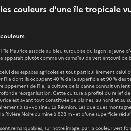
 les couleurs d'une île tropicale v
couleurs
, l'île Maurice associe au bleu turquoise du lagon le jaune d
elle apparait plutôt comme un camaïeu de vert entouré de b
 celui des espaces agricoles et tout particulièrement celui
 l'ile dont ils occupent 40 % de la superficie et 90 % des te
veloppement de l'île, la culture de la canne connait un lent 
fonde réorganisation. Cette culture a profité du relief de l
urice est avant tout constituée de plaines, au nord et au s
airement à sa « voisine » La Réunion. Les quelques montagne
la Rivière Noire culmine à 828 m - et d'une superficie rédui
 sont remarquables, sur notre image, par la couleur vert 