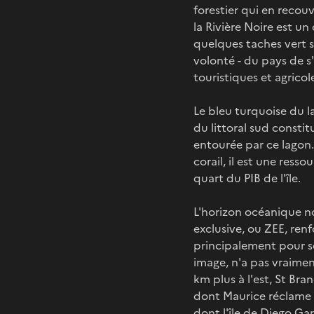
forestier qui en recou
la Rivière Noire est un 
quelques taches vert so
volonté - du pays de s
touristiques et agricol
Le bleu turquoise du l
du littoral sud constit
entourée par ce lagon.
corail, il est une ress
quart du PIB de l'île.
L'horizon océanique 
exclusive, ou ZEE, renfo
principalement pour se
image, n'a pas vraimen
km plus à l'est, St Bra
dont Maurice réclame la
dont l'île de Diego Ga