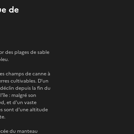
ue de
'or des plages de sable
leu.
 des champs de canne à
rres cultivables. D'un
déclin depuis la fin du
'île : malgré son
ud, et d'un vaste
s sont d'une altitude
te.
foncée du manteau