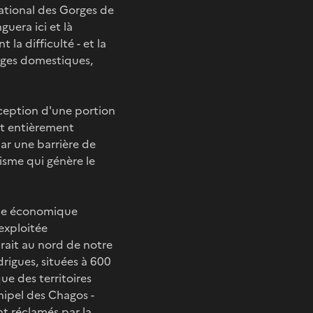
National des Gorges de
guera ici et là
la difficulté - et la
sages domestiques,
xception d'une portion
est entièrement
ar une barrière de
risme qui génère le
one économique
 exploitée
arait au nord de notre
drigues, situées à 600
ue des territoires
chipel des Chagos -
nt réclamés par la