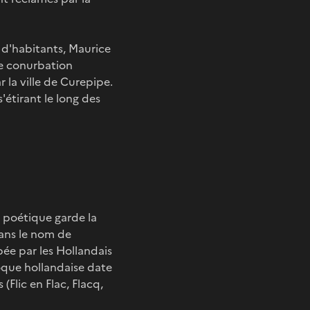
n d'habitants, Maurice
te conurbation
r la ville de Curepipe.
s'étirant le long des
s poétique garde la
ans le nom de
pée par les Hollandais
oque hollandaise date
(Flic en Flac, Flacq,