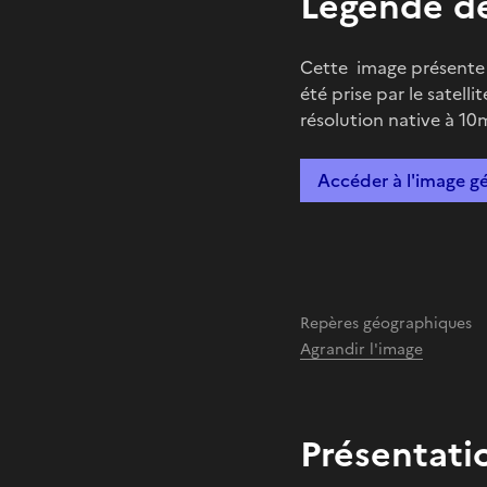
Légende de
Cette image présente l
été prise par le satelli
résolution native à 10
Accéder à l'image g
Repères géographiques
Agrandir l'image
Présentati