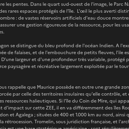
vre les pentes. Dans le quart sud-ouest de l'image, le Parc 
des rares espaces protégés de l'île. L'œil le plus averti distin
mbre : de vastes réservoirs artificiels d'eau douce montrent 
'assurer une gestion rigoureuse de la ressource, pour les u
es.
agon se distingue du bleu profond de l'océan Indien. A l'e
uée de falaises, et de l'embouchure de petits fleuves, l'ile 
 D'une largeur et d'une profondeur très variable, protégé p
ource paysagère et récréative largement exploitée par le tou
nous rappelle que Maurice possède en outre une grande z
rcée par celle des territoires insulaires qu'elle contrôle, et
s ressources halieutiques. Si l'île du Coin de Mire, qui app
t d'impact sur cette ZEE, il en va différemment des îles Ro
ndon et Agalega ; situées de 400 et 1.000 km au nord, ainsi q
 rétrocession. Tromelin, sous juridiction française, et l'ar
rcia est une base stratégique américaine - sont régulièreme