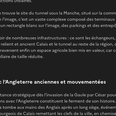
onctions urbaines.
on trouve le site du tunnel sous la Manche, situé sur la co
l’image, c’est un vaste complexe composé des terminaux 
n rectangle blanc sur l’image, des parkings et des entrepôt
ir de nombreuses infrastructures : ce sont les échangeurs,
i relient et ancrent Calais et le tunnel au reste de la région,
traversent enfin un espace agricole bien mis en valeur, car
laire de taille réduite.
ec l’Angleterre anciennes et mouvementées
tance stratégique dès l’invasion de la Gaule par César pou
ions avec l’Angleterre constituent le ferment de son histoire
s tombe aux mains des Anglais après un long siège, événem
rgeois de Calais remettant les clefs de la ville, en chemise