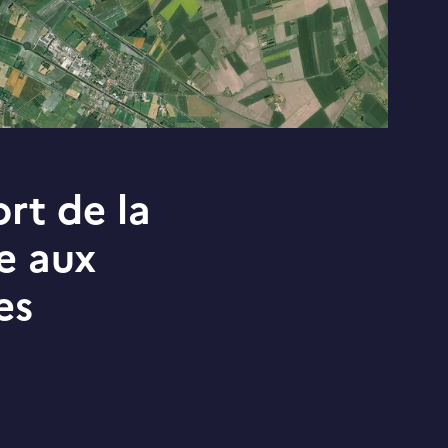
ort de la
e aux
es