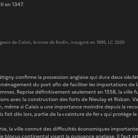
II en 1347.
geois de Calais, bronze de Rodin, inauguré en 1895, LC 2020
rétigny confirme la possession anglaise qui dura deux siècle
aménagement du port afin de faciliter les importations de la
es. Reprise définitivement seulement en 1558, la ville f
sions avec la construction des forts de Nieulay et Risban. V
ion, même si Calais a une importance moindre depuis la rec
is fait dès lors, partie de la « ceinture de fer » qui protège
vahie, la ville connut des difficultés économiques importa
e blocus continental visant la puissance anglaise. Il faut a