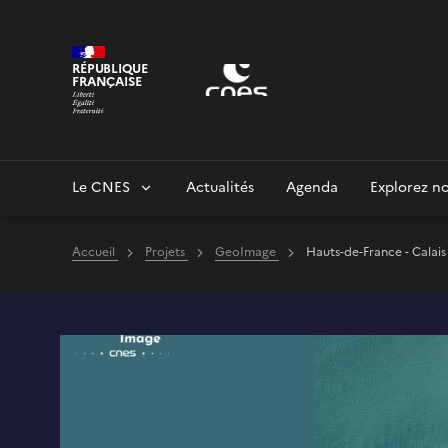
Panneau de gestion des cookies
RÉPUBLIQUE
FRANÇAISE
Le CNES
Actualités
Agenda
Explorez no
Accueil
Projets
GeoImage
Hauts-de-France - Calais