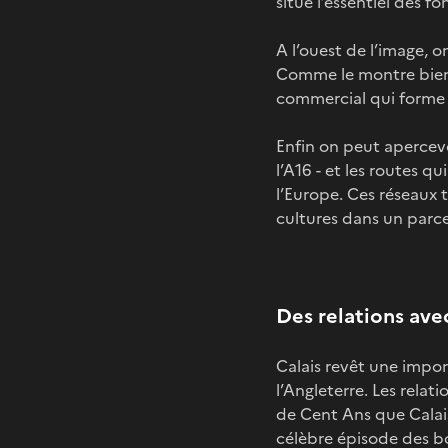
situe l’essentiel des f
A l’ouest de l’image, 
Comme le montre bien 
commercial qui forme u
Enfin on peut apercevo
l’A16 - et les routes qu
l’Europe. Ces réseaux 
cultures dans un parcel
Des relations av
Calais revêt une impor
l’Angleterre. Les relat
de Cent Ans que Calai
célèbre épisode des bou