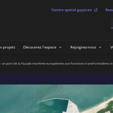
Centre spatial guyanais
Ress
R
s projets
Découvrez l'espace
Rejoignez-nous
V
 : un port de la façade maritime européenne aux fonctions transfrontalières 