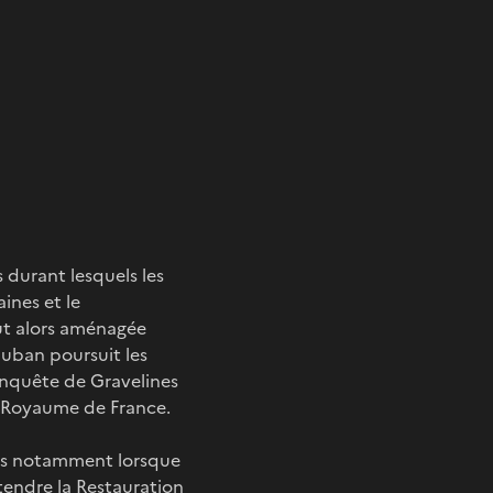
s durant lesquels les
ines et le
ut alors aménagée
auban poursuit les
onquête de Gravelines
 le Royaume de France.
ntes notamment lorsque
ttendre la Restauration