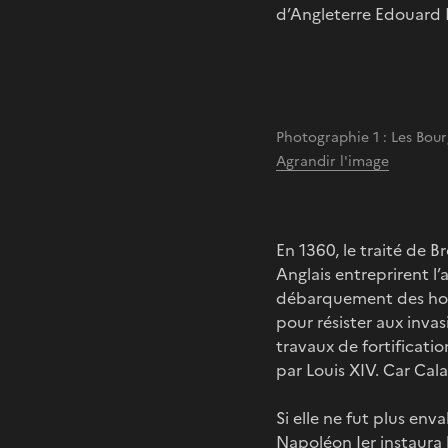
d’Angleterre Edouard I
Photographie 1 : Les Bour
Agrandir l'image
En 1360, le traité de B
Anglais entreprirent l’
débarquement des homm
pour résister aux inva
travaux de fortificat
par Louis XIV. Car Cala
Si elle ne fut plus en
Napoléon Ier instaura l