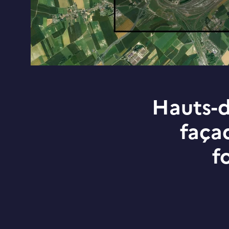
Hauts-de
faça
f