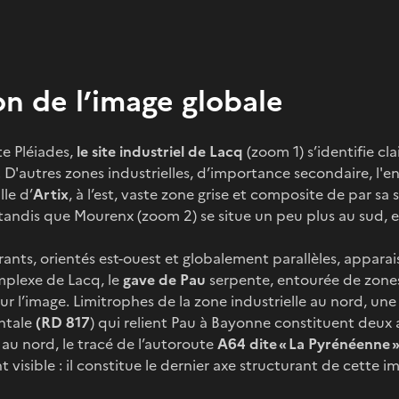
on de l’image globale
te Pléiades,
le site industriel de Lacq
(zoom 1) s’identifie c
D'autres zones industrielles, d’importance secondaire, l'en
lle d’
Artix
, à l’est, vaste zone grise et composite de par sa 
, tandis que Mourenx (zoom 2) se situe un peu plus au sud, 
ants, orientés est-ouest et globalement parallèles, appara
mplexe de Lacq, le
gave de Pau
serpente, entourée de zones
sur l’image. Limitrophes de la zone industrielle au nord, un
ntale
(RD 817
) qui relient Pau à Bayonne constituent deux 
 au nord, le tracé de l’autoroute
A64 dite « La Pyrénéenne 
 visible : il constitue le dernier axe structurant de cette i