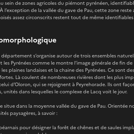
u sein de zones agricoles du piémont pyrénéen, identifiabl
 À l’exception de la vallée du gave de Pau, cette zone reste
sés assez circonscrits restent tout de même identifiables 
éomorphologique
épartement s’organise autour de trois ensembles naturels 
 les Pyrénées comme le montre l’image générale de fin de d
les plaines landaises et la chaine des Pyrénées. Ce sont des
ortes. Là coulent de nombreuses rivières dont les plus imp
celui d’Oloron, qui se rejoignent à Peyrehorade. Ils ont faç
, unités dans lesquelles le complexe de Lacq voit le jour.
 situe dans la moyenne vallée du gave de Pau. Orientée no
tés paysagères, à savoir :
m béarnais pour désigner la forêt de chênes et de saules impla