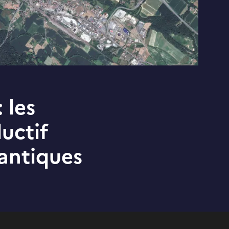
 les
uctif
lantiques