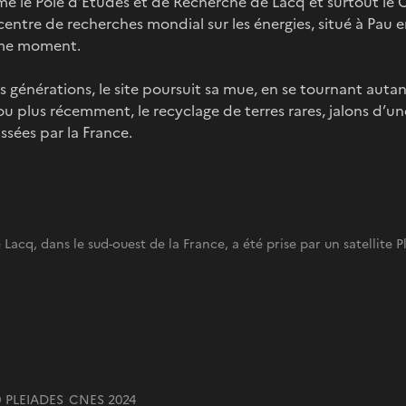
e le Pôle d’Études et de Recherche de Lacq et surtout le C
entre de recherches mondial sur les énergies, situé à Pau en
ême moment.
s générations, le site poursuit sa mue, en se tournant autan
ou plus récemment, le recyclage de terres rares, jalons d’un
ssées par la France.
 Lacq, dans le sud-ouest de la France, a été prise par un satellite P
© PLEIADES CNES 2024