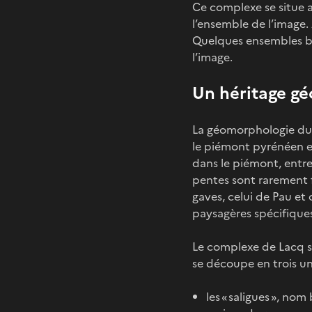
Ce complexe se situe a
l’ensemble de l’image.
Quelques ensembles boi
l’image.
Un héritage g
La géomorphologie du d
le piémont pyrénéen et
dans le piémont, entre 
pentes sont rarement f
gaves, celui de Pau et 
paysagères spécifiques
Le complexe de Lacq se
se découpe en trois uni
les « saligues », no