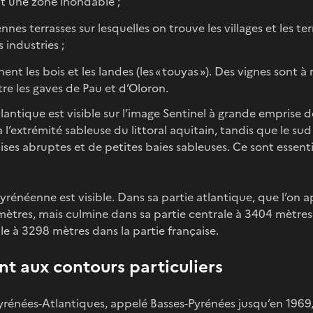
t une zone inondable ;
ennes terrasses sur lesquelles on trouve les villages et les ter
s industries ;
ent les bois et les landes (les « touyas »). Des vignes sont à 
re les gaves de Pau et d’Oloron.
atlantique est visible sur l’image Sentinel à grande emprise d
 l’extrémité sableuse du littoral aquitain, tandis que le sud
ises abruptes et de petites baies sableuses. Ce sont essent
yrénéenne est visible. Dans sa partie atlantique, que l’on ape
ètres, mais culmine dans sa partie centrale à 3404 mètres
e à 3298 mètres dans la partie française.
 aux contours particuliers
énées-Atlantiques, appelé Basses-Pyrénées jusqu’en 1969, 