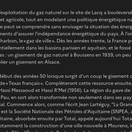
xploitation du gaz naturel sur le site de Lacq a bouleversé
 et agricole, tout en modelant une politique énergétique n
ne peut se comprendre sans envisager la situation des énerg
nts d'assurer l'indépendance énergétique du pays. À l’orig
charbon, le « gaz de ville ». Dès les années trente, la France 
iellement dans les bassins parisien et aquitain, et le fossé
s : un gisement de gaz naturel à Boussens en 1939, un peu 
blier un gisement en Alsace.
début des années 50 lorsque surgit d’un coup le gisement 
de « Texas français ». Complèteront cette ressource ensuite,
Hassi Messaoud et Hassi R’Mel (1956). La région du gave de
 Pau, en sort alors transformée non seulement dans ses pay
cial. Commence alors, comme l’écrit Jean Lartéguy, "La Gra
l est la Société Nationale des Pétroles d’Aquitaine (SNPEA, 
itaine, absorbée ensuite par Total, appelé aujourd'hui Total
otamment la construction d’une ville nouvelle à Mourenx,