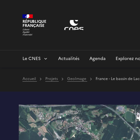
Panneau de gestion des cookies
RÉPUBLIQUE
FRANÇAISE
Le CNES
Actualités
Agenda
Explorez no
Accueil
Projets
GeoImage
France - Le bassin de Lac