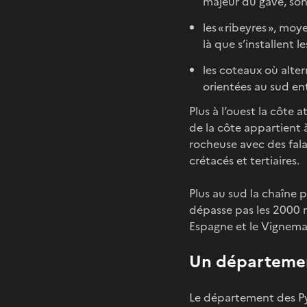
majeur du gave, son
les « ribeyres », moy
là que s’installent le
les coteaux où altern
orientées au sud ent
Plus à l’ouest la côte 
de la côte appartient à
rocheuse avec des fala
crétacés et tertiaires.
Plus au sud la chaîne p
dépasse pas les 2000 m
Espagne et le Vignemal
Un département
Le département des Pyr